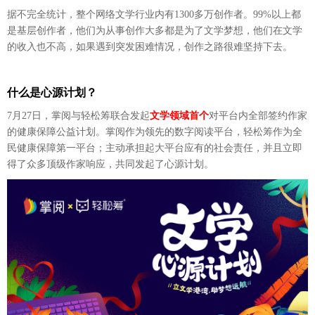
据不完全统计，整个网络文学行业内有
1300
多
万
创作者。
99%以上都
是基层创作者，他们为从事创作大多都是为了文学梦想，他们在文学
的收入也不高，如果遇到突发困难情况，创作之路很难坚持下去。
什么是心源计划？
7月27日，掌阅与轻松筹联合发起
文学领域首个
对平台内全部签约作家
的健康保障公益计划。掌阅作为领先的数字阅读平台，轻松筹作为
全
民健康保障
第一平台；主动承担起大平台应有的社会责任，并且立即
得了众多顶级作家响应，共同发起了心源计划。