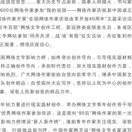
决战脱贫攻坚……重大历史节点面前，描摹人间烟火，书写
600位网络作家参加“我的祖国——网络作家庆祝新中国成
位网络作家开展“全国网络作家庆祝改革开放40周年”主题采访
百年百部”网络文学创作工程。新冠肺炎疫情发生后，各省
文学网站参加“同舟共济，战‘疫’有我”征文活动，共征集到
学正能量，增强抗疫信心。
中国网络文学影响力榜，始终突出创作导向，引导现实题材
坚持正确创作导向，承担时代责任，加大现实题材创作力度
反响热烈。广大网络作家纷纷自觉向前辈学习，继承中国新
带头创作精品；自觉面向大众写作，坚持以人民为中心的创
象、讴歌人民新创造的精品力作。
励年轻力量进行现实题材创作。举办网络文学青年创作骨干
后”优秀网络作家参加培训，这是面向“90后”网络作家的第一
影响力榜增设“新人新作榜”，激励青年作家关注现实、讴
斩浪、行稳致远鼓与呼。中国作家网开设“网络文学名家谈