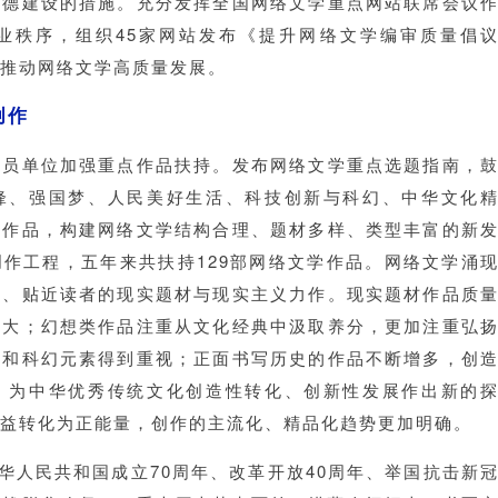
道德建设的措施。充分发挥全国网络文学重点网站联席会议
业秩序，组织45家网站发布《提升网络文学编审质量倡
推动网络文学高质量发展。
创作
会员单位加强重点作品扶持。发布网络文学重点选题指南，
锋、强国梦、人民美好生活、科技创新与科幻、中华文化
的作品，构建网络文学结构合理、题材多样、类型丰富的新
作工程，五年来共扶持129部网络文学作品。网络文学涌
活、贴近读者的现实题材与现实主义力作。现实题材作品质
扩大；幻想类作品注重从文化经典中汲取养分，更加注重弘
新和科幻元素得到重视；正面书写历史的作品不断增多，创
，为中华优秀传统文化创造性转化、创新性发展作出新的
益转化为正能量，创作的主流化、精品化趋势更加明确。
中华人民共和国成立70周年、改革开放40周年、举国抗击新