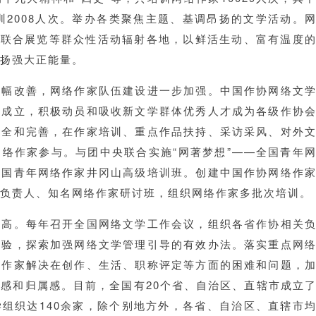
培训2008人次。举办各类聚焦主题、基调昂扬的文学活动。
和联合展览等群众性活动辐射各地，以鲜活生动、富有温度
扬强大正能量。
大幅改善，网络作家队伍建设进一步加强。中国作协网络文
织成立，积极动员和吸收新文学群体优秀人才成为各级作协
健全和完善，在作家培训、重点作品扶持、采访采风、对外
络作家参与。与团中央联合实施“网著梦想”——全国青年
全国青年网络作家井冈山高级培训班。创建中国作协网络作
负责人、知名网络作家研讨班，组织网络作家多批次培训。
提高。每年召开全国网络文学工作会议，组织各省作协相关
经验，探索加强网络文学管理引导的有效办法。落实重点网
络作家解决在创作、生活、职称评定等方面的困难和问题，
感和归属感。目前，全国有20个省、自治区、直辖市成立
组织达140余家，除个别地方外，各省、自治区、直辖市