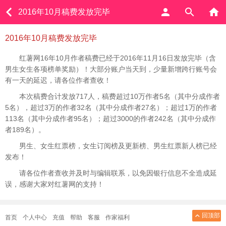
2016年10月稿费发放完毕
2016年10月稿费发放完毕
红薯网16年10月作者稿费已经于2016年11月16日发放完毕（含
男生女生各项榜单奖励）！大部分账户当天到，少量新增跨行账号会
有一天的延迟，请各位作者查收！
本次稿费合计发放717人，稿费超过10万作者5名（其中分成作者
5名），超过3万的作者32名（其中分成作者27名）；超过1万的作者
113名（其中分成作者95名）；超过3000的作者242名（其中分成作
者189名）。
男生、女生红票榜，女生订阅榜及更新榜、男生红票新人榜已经
发布！
请各位作者查收并及时与编辑联系，以免因银行信息不全造成延
误，感谢大家对红薯网的支持！
回顶部
首页
个人中心
充值
帮助
客服
作家福利