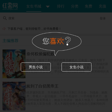
女生书城
排行
分类
免费
充值
搜索
登录
下载客户端，签到得银币，好书免费看！
主编推荐
重生演贤妻，奈何权侯偏犯贱
前世程容珈为了攀附权贵，踹掉了和徐镇的婚事另嫁他人 三年后，她沦为阶下
囚，他却成了权侯，日日将她欺到榻上，逼问她后不后悔 这一世她成了徐镇的新
男生小说
女生小说
婚妻子，替他执掌中馈，孝敬婆母，自问没有半分不妥，对丈夫更是小心奉承，
笑脸相对 但换来的只有他的冷言冷语，早出晚归 等到他带回来一个哭哭啼啼的表
妹，程容珈终于甩掉了脸上的贤妻面具，手撕渣爹庶妹，收拾极品亲戚，从此只
为自己而活 开上京最富的商铺，坐拥万亩茶山，皇后爱她手艺，朝臣为她请
封...... 被一脚踹开的徐镇：？？？ 说好的重生追夫呢？
穿越乱世，我捡到了白切黑帝王
林清清绑定救世系统穿越到乱世，开局躺在尸坑，只剩三天生命，为续命，她救
了个白切黑落魄美男，带着人一起治瘟疫，一手牛毛金针，一手纯银手术刀，接
断骨，解奇毒。 分开时却被美男缠上，她放火他浇油，她杀人他递刀，各种利诱
将她收入麾下。 女扮男装入军营当夜，男人不顾世俗将人拘在自己营帐同吃同
住。 林清清怒摔：“你不要脸我还要！” CP：白切黑心狠手辣未来帝王×假病弱冰
雪聪明救世神医 初遇时某人断腿，林清清徒手接骨，谁知他竟起了反应。 后来，