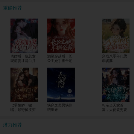
重磅推荐
离婚后，黎总发
满级穿越后，长
穿成八零年代柔
现前妻才是白月
公主她手撕全朝
弱婆婆
光
七零娇娇一撇
快穿之美男快到
相亲当天嫁首
嘴，最野糙汉变
碗里来
富，大佬装穷要
狗腿
我养
潜力推荐