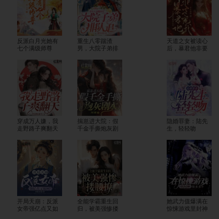
反派白月光她有
重生八零踹渣
天道之女被读心
七个满级师尊
男，大院子弟排
后，暴君他非要
队追
宠我
穿成万人嫌，我
揣崽进大院：假
隐婚罪妻：陆先
走野路子爽翻天
千金手撕炮灰剧
生，轻轻吻
本
开局天崩：反派
全能学霸重生回
她武力值爆满在
女帝强亿点又如
归，被美强惨搂
惊悚游戏里封神
何？
腰撩