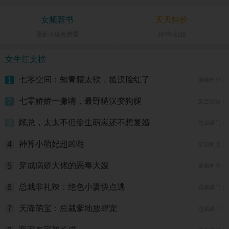
女频新书
天天特价
最新小说免费看
好书5折起
女生红文榜
七零空间：知青腰太软，糙汉脸红了
1
穿越时空 |
七零娇娇一撇嘴，最野糙汉变狗腿
2
架空历史 |
顾总，太太不但偷生萌崽还不想复婚
3
总裁豪门 |
神算小萌妃超凶哒
4
穿越时空 |
穿成病娇大佬的恶毒大嫂
5
穿越时空 |
总裁非礼辣：绝色小妻快点逃
6
总裁豪门 |
天降萌宝：总裁爹地放肆宠
7
总裁豪门 |