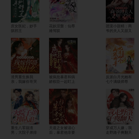
庶女医妃，妙手
花妖涅槃：仙尊
团宠小甜精：商
驯邪王
难驾驭
爷的夫人又甜又
飒
渣男重生换我
被疯批暴君和病
反派白月光她有
亲，我嫁你哥哭
娇权臣一起盯上
七个满级师尊
什么
后
重生八零踹渣
天道之女被读心
穿成万人嫌，我
男，大院子弟排
后，暴君他非要
走野路子爽翻天
队追
宠我