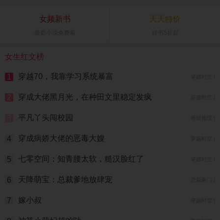
女频新书
天天特价
最新小说免费看
好书5折起
女生红文榜
穿越70，我靠学习系统暴富
1
穿越时空 |
穿成大佬黑月光，在种田文里稳定发疯
2
穿越时空 |
平凡丫头闯校园
3
悬疑推理 |
穿成病娇大佬的恶毒大嫂
4
穿越时空 |
七零空间：知青腰太软，糙汉脸红了
5
穿越时空 |
天降萌宝：总裁爹地放肆宠
6
总裁豪门 |
嫁小叔
7
穿越时空 |