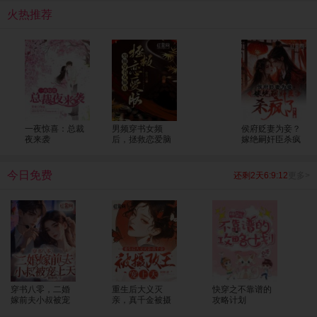
考生一个个上了清北！ 全国人民震惊，纷纷发来贺电，“苏老师，明年我能把孩子
火热推荐
转过来吗？大山的修路费我包了！”
一夜惊喜：总裁
男频穿书女频
侯府贬妻为妾？
夜来袭
后，拯救恋爱脑
嫁绝嗣奸臣杀疯
了
今日免费
还剩2天6:9:12
更多>
穿书八零，二婚
重生后大义灭
快穿之不靠谱的
嫁前夫小叔被宠
亲，真千金被摄
攻略计划
上天
政王宠上天