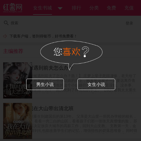
女生书城
排行
分类
免费
充值
搜索
登录
下载客户端，签到得银币，好书免费看！
主编推荐
给自己扫墓时遇到前夫怎么办？
【给自己上坟的时候遇到前夫了怎么办？急！】 庄梦上辈子死得凄惨，老天给了
她重开的机会，让她重生在了一个小姑娘的身上，她发誓这辈子一定要远离乔青
男生小说
女生小说
阳，奔向美好新生活，偏偏她重生的这个小姑娘什么都好，就是没钱、没本事、
没学历，她为了讨生活，兜了一圈又兜到了乔青阳的手上。 【我怀疑我太太重生
了怎么办？急！】 乔青阳是个坚定的唯物主义者，但是新来的这个小姑娘越看越
像是庄梦死后换的新马甲，难道是老天爷看他死了老婆这么可怜，又把他老婆送
回来了？
重生八零：我在大山带出清北班
女富豪苏茵茵一朝重生到建国后的第13年。 父亲是大山里一所民办学校的校长，
也是唯一的老师。 看着一穷二白的山区，看着孩子们那一张张天真懵懂的脸， 苏
茵茵在完成学业后决定放弃大城市的高薪工作，回到大山支教。 支教第一天，金
手指系统上线。 得到礼包能改善学生们的记忆，增强悟性的碧落思维香， 同时得
到了能强身健体的紫府转元诀，能让人吃了非常有营养的紫晶玉米， 眨眼间，民
办小学升级成民办中学，父女俩教出来的学生一个个进城拿竞赛名次，毕业班高