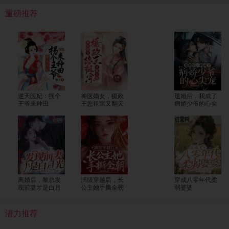
重磅推荐
逆天医妃：拐个
神医嫡女，摄政
退婚后，我成了
王爷来种田
王您祖宗又翻天
病娇少爷的心尖
了
宠
离婚后，黎总发
满级穿越后，长
穿成八零年代柔
现前妻才是白月
公主她手撕全朝
弱婆婆
光
潜力推荐