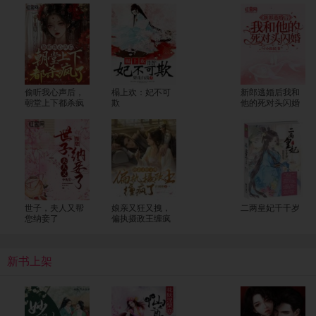
偷听我心声后，
榻上欢：妃不可
新郎逃婚后我和
朝堂上下都杀疯
欺
他的死对头闪婚
了
了
世子，夫人又帮
娘亲又狂又拽，
二两皇妃千千岁
您纳妾了
偏执摄政王缠疯
了
新书上架