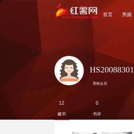
首页
男频
HS20088301
黑铁会员
12
0
藏书
书评