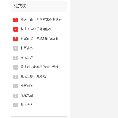
免费榜
神医下山：开局被未婚妻退婚
1
长生：从瞎子开始修仙
2
身家百亿，系统却让我玩命
3
村医寡嫂
4
潜龙出渊
5
重生后，老婆不信我一天赚一亿
6
狂龙出狱：龙神殿
7
神医剑神
8
九尾妖皇
9
督主大人
10