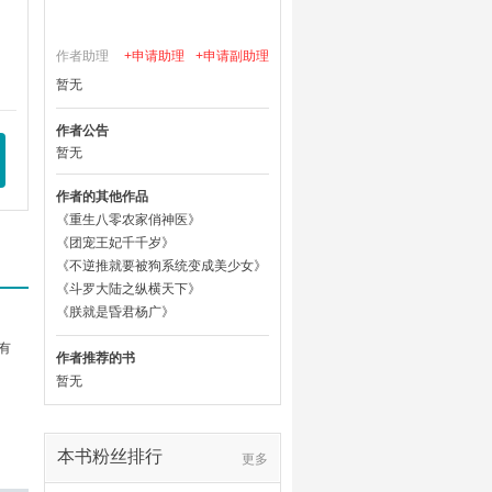
作者助理
+申请助理
+申请副助理
暂无
作者公告
暂无
作者的其他作品
《重生八零农家俏神医》
《团宠王妃千千岁》
《不逆推就要被狗系统变成美少女》
《斗罗大陆之纵横天下》
《朕就是昏君杨广》
有
作者推荐的书
暂无
本书粉丝排行
更多