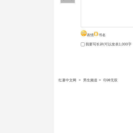
表情
书名
我要写长评(可以发表1,000
红薯中文网
>
男生频道
>
印神无双