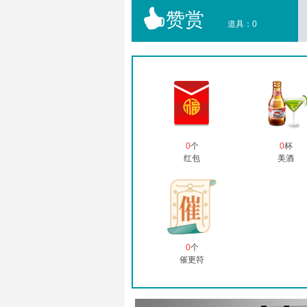
赞赏
道具：
0
0
个
0
杯
红包
美酒
0
个
催更符