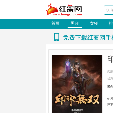
首页
男频
女频
排
类
状
简
他
还