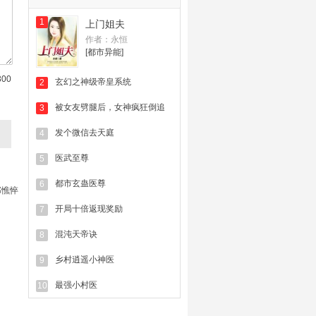
1
上门姐夫
作者：永恒
[都市异能]
300
玄幻之神级帝皇系统
2
被女友劈腿后，女神疯狂倒追
3
发个微信去天庭
4
医武至尊
5
都市玄蛊医尊
6
郎憔悴
开局十倍返现奖励
7
混沌天帝诀
8
乡村逍遥小神医
9
最强小村医
10