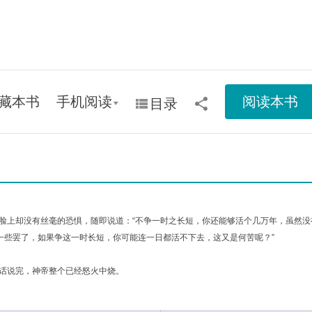
藏本书
手机阅读
阅读本书
目录
脸上却没有丝毫的恐惧，随即说道：“不争一时之长短，你还能够活个几万年，虽然没
一些罢了，如果争这一时长短，你可能连一日都活不下去，这又是何苦呢？”
话说完，神帝整个已经怒火中烧。