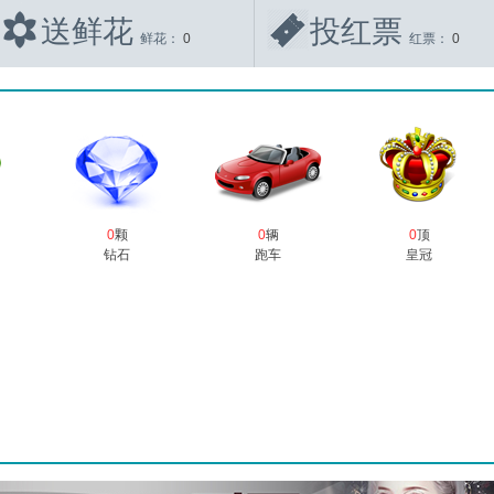
送鲜花
投红票
鲜花：
0
红票：
0
0
颗
0
辆
0
顶
钻石
跑车
皇冠