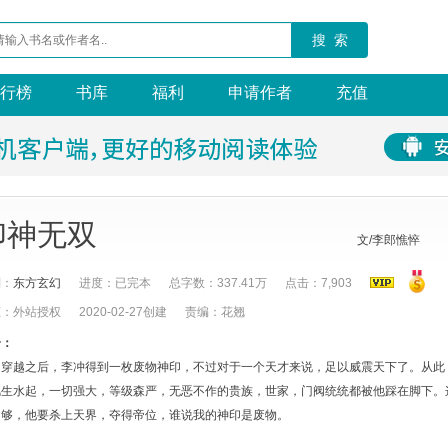
搜 索
行榜
书库
福利
申请作者
充值
印神无双
文/李郎憔悴
别：
东方玄幻
进度：已完本
总字数：337.41万
点击：7,903
态：外站授权
2020-02-27创建
责编：花翘
介：
穿越之后，李冲得到一枚废物神印，不过对于一个天才来说，足以威震天下了。从此
风生水起，一切强大，等级森严，无恶不作的贵族，世家，门阀统统都被他踩在脚下。
不够，他要杀上天界，夺得帝位，谁说我的神印是废物。