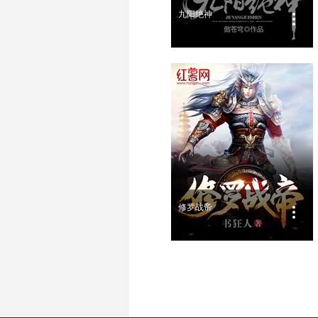
九阳绝神
修罗战帝