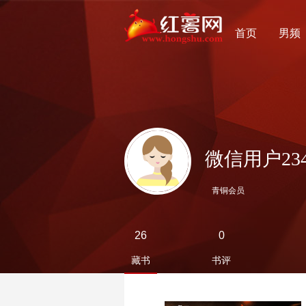
首页
男频
微信用户2343
青铜会员
26
0
藏书
书评