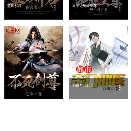
盖世邪君
重生之绝世至尊
不死剑尊
都市奇门邪医