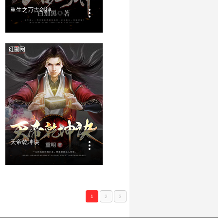
重生之万古剑神
天帝乾坤诀
1
2
3