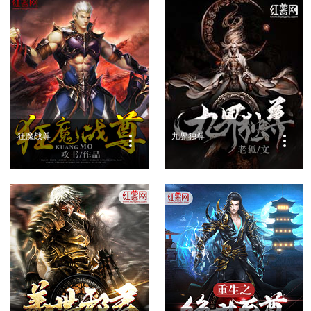
狂魔战尊
九界独尊