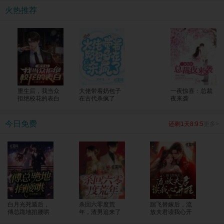
林清清做骨折微创手术。 某人想到从前情景，飞奔赶来一把将人捞起。 林清清手
火热推荐
持手术刀，生气地把人赶走：“今晚别进我帐门！” 入夜，对外凌厉狠辣的男人坐
在帐中搂着女人的腰轻哄：“我错了。”
重生后，我当众
大佬带着奶包子
一夜惊喜：总裁
拒绝校花的表白
在古代杀疯了
夜来袭
今日免费
还剩1天8:9:5
更多>
白月光死遁后，
杀回六零度荒
踹飞替嫁后，流
傅总跪地掐腰哄
年，渣男追来了
放夫君读我心开
挂