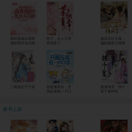
新郎逃婚后我和
世子，夫人又帮
娘亲又狂又拽，
他的死对头闪婚
您纳妾了
偏执摄政王缠疯
了
了
二两皇妃千千岁
我直播算命，开
随身淘宝：拐个
局反派死一户口
皇子来种田
本
新书上架