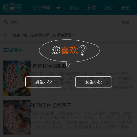
女生书城
排行
分类
免费
充值
搜索
登录
下载客户端，签到得银币，好书免费看！
主编推荐
重生演贤妻，奈何权侯偏犯贱
前世程容珈为了攀附权贵，踹掉了和徐镇的婚事另嫁他人 三年后，她沦为阶下
囚，他却成了权侯，日日将她欺到榻上，逼问她后不后悔 这一世她成了徐镇的新
男生小说
女生小说
婚妻子，替他执掌中馈，孝敬婆母，自问没有半分不妥，对丈夫更是小心奉承，
笑脸相对 但换来的只有他的冷言冷语，早出晚归 等到他带回来一个哭哭啼啼的表
妹，程容珈终于甩掉了脸上的贤妻面具，手撕渣爹庶妹，收拾极品亲戚，从此只
为自己而活 开上京最富的商铺，坐拥万亩茶山，皇后爱她手艺，朝臣为她请
封...... 被一脚踹开的徐镇：？？？ 说好的重生追夫呢？
穿越乱世，我捡到了白切黑帝王
林清清绑定救世系统穿越到乱世，开局躺在尸坑，只剩三天生命，为续命，她救
了个白切黑落魄美男，带着人一起治瘟疫，一手牛毛金针，一手纯银手术刀，接
断骨，解奇毒。 分开时却被美男缠上，她放火他浇油，她杀人他递刀，各种利诱
将她收入麾下。 女扮男装入军营当夜，男人不顾世俗将人拘在自己营帐同吃同
住。 林清清怒摔：“你不要脸我还要！” CP：白切黑心狠手辣未来帝王×假病弱冰
雪聪明救世神医 初遇时某人断腿，林清清徒手接骨，谁知他竟起了反应。 后来，