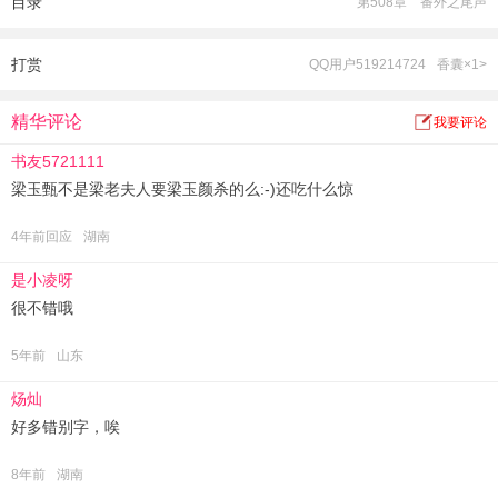
目录
第508章 番外之尾声
她言：“日后，本姑娘罩着你！若谁敢动你一分，我必让他悔不欲生！”
他道：“丫头，本王愿以天下为聘，嫁我！”
自此，他爱她上天，宠她入骨。
打赏
QQ用户519214724
香囊×1>
精华评论
我要评论
书友5721111
梁玉甄不是梁老夫人要梁玉颜杀的么:-)还吃什么惊
4年前回应
湖南
是小凌呀
很不错哦
5年前
山东
炀灿
好多错别字，唉
8年前
湖南