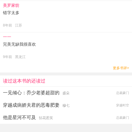
美罗家纺
错字太多
8年前
江苏
‍一一
完美无缺我很喜欢
9年前
黑龙江
更多书评>
读过这本书的还读过
一见倾心：乔少老婆超甜的
盛朵
总裁豪门
穿越成病娇夫君的恶毒肥妻
穆七
穿越时空
他是星河不可及
拈花惹笑
总裁豪门