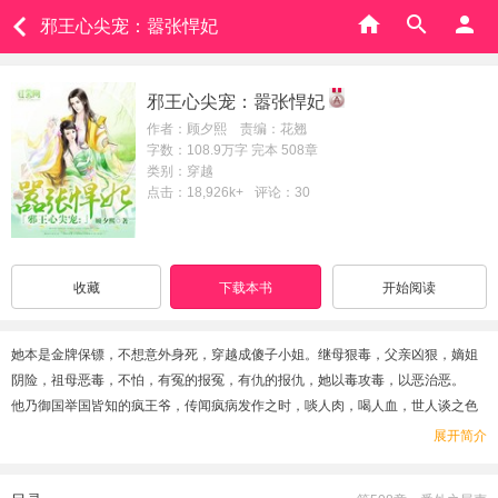
邪王心尖宠：嚣张悍妃
邪王心尖宠：嚣张悍妃
作者：顾夕熙 责编：花翘
字数：108.9万字 完本 508章
类别：穿越
点击：18,926k+
评论：30
收藏
下载本书
开始阅读
她本是金牌保镖，不想意外身死，穿越成傻子小姐。继母狠毒，父亲凶狠，嫡姐
阴险，祖母恶毒，不怕，有冤的报冤，有仇的报仇，她以毒攻毒，以恶治恶。
他乃御国举国皆知的疯王爷，传闻疯病发作之时，啖人肉，喝人血，世人谈之色
变。
展开简介
恶父设计，一纸婚约将他们捆绑在一起，世人言道：疯子，傻子，真乃绝配！
她冷冷一笑，疯子又如何，比起那些人模狗样的人渣，好上千倍万倍。