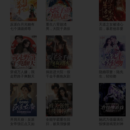
反派白月光她有
重生八零踹渣
天道之女被读心
七个满级师尊
男，大院子弟排
后，暴君他非要
队追
宠我
穿成万人嫌，我
揣崽进大院：假
隐婚罪妻：陆先
走野路子爽翻天
千金手撕炮灰剧
生，轻轻吻
本
开局天崩：反派
全能学霸重生回
她武力值爆满在
女帝强亿点又如
归，被美强惨搂
惊悚游戏里封神
何？
腰撩