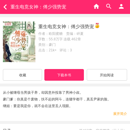
重生电竞女神：傅少强势宠
重生电竞女神：傅少强势宠
作者：欧阳蜜糖 责编：碎夏
字数：55.8万字 连载 462章
类别：豪门
点击：21k+
评论：3
收藏
下载本书
开始阅读
从小被继母当男孩子养，却因意外投靠了男神小叔。
豪门爹：你真是个废物，扶不起的阿斗，连辍学都干，真丢尹家的脸。
继姐：要是我是你，就不会在这里丢人现眼。
众人：看，那不是辍学的小废柴吗？
展开简介
～
直到网上爆出科学院院长发布尹沐研究了新项目，著名音乐家公开阑珊词曲人也