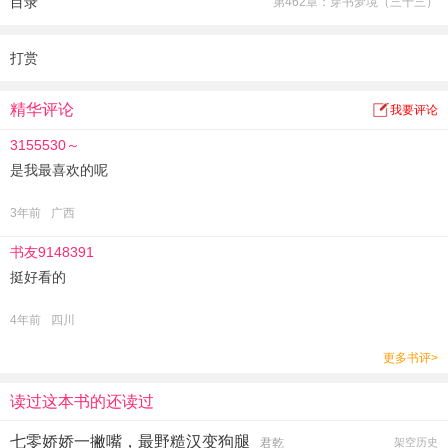
目录
第462章：穿书梦境（三十三）
是尹沐，钢琴协会发来邀请，电竞大神沐少也是尹沐……
众人惊呼，大佬，你还有多少个马甲？我们跪下了。
这还不是事，那个清隽矜贵的傅少竟然霸着尹沐不松手，跪求暖床跪搓衣板，
打赏
这……这……众人已卒！
ps:这是一个有色心没色胆小怂包马甲大佬遇上腹黑如玉矜贵男神的故事。
精华评论
我要评论
小甜饼走起，天天都在撒糖哦。
3155530～
是我最喜欢的呢
3年前
广西
书友9148391
挺好看的
4年前
四川
更多书评>
读过这本书的还读过
七零娇娇一撇嘴，最野糙汉变狗腿
君乾
架空历史