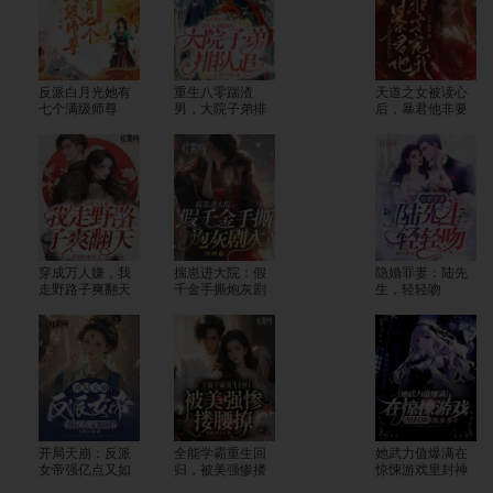
反派白月光她有
重生八零踹渣
天道之女被读心
七个满级师尊
男，大院子弟排
后，暴君他非要
队追
宠我
穿成万人嫌，我
揣崽进大院：假
隐婚罪妻：陆先
走野路子爽翻天
千金手撕炮灰剧
生，轻轻吻
本
开局天崩：反派
全能学霸重生回
她武力值爆满在
女帝强亿点又如
归，被美强惨搂
惊悚游戏里封神
何？
腰撩