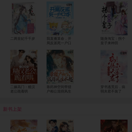
二两皇妃千千岁
我直播算命，开
随身淘宝：拐个
局反派死一户口
皇子来种田
本
二嫁高门：糙汉
靠药神空间带猎
穿书逃荒后，病
老公跪着哄
户相公混得风生
弱夫君不装了
水起
新书上架