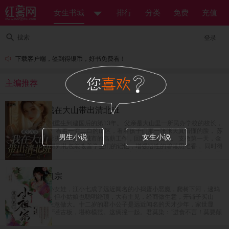
女生书城
排行
分类
免费
充值
搜索
登录
下载客户端，签到得银币，好书免费看！
主编推荐
重生八零：我在大山带出清北班
女富豪苏茵茵一朝重生到建国后的第13年。 父亲是大山里一所民办学校的校长，
也是唯一的老师。 看着一穷二白的山区，看着孩子们那一张张天真懵懂的脸， 苏
男生小说
女生小说
茵茵在完成学业后决定放弃大城市的高薪工作，回到大山支教。 支教第一天，金
手指系统上线。 得到礼包能改善学生们的记忆，增强悟性的碧落思维香， 同时得
到了能强身健体的紫府转元诀，能让人吃了非常有营养的紫晶玉米， 眨眼间，民
办小学升级成民办中学，父女俩教出来的学生一个个进城拿竞赛名次，毕业班高
考生一个个上了清北！ 全国人民震惊，纷纷发来贺电，“苏老师，明年我能把孩子
重生农门小祖宗
转过来吗？大山的修路费我包了！”
穿越成七岁农家小女娃，江小七成了远近闻名的小捣蛋小恶魔，爬树下河，逮鸡
撵狗，皮上了天。但小姑娘也聪明绝顶，大有主见，经商做生意，开铺子买山
林，一步一步将生意做大。十二岁的君小公子是远近闻名的天才少年，家世显
赫，雅正端方，严谨古板，堪称模范。这俩撞一起。君莫染：“进食不言！莫要颠
腿！莫说秽语！莫要打架！莫要……”江小七：“除了这两个字，你还会说别的
吗？”君小公子：“罚抄礼则一百遍！”“……”最后某女妥协，实在美色误人啊！七年