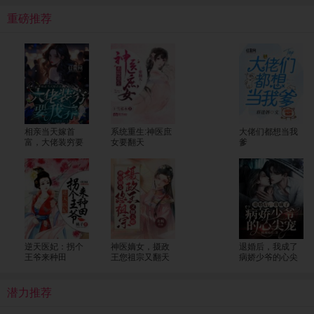
重磅推荐
相亲当天嫁首
系统重生:神医庶
大佬们都想当我
富，大佬装穷要
女要翻天
爹
我养
逆天医妃：拐个
神医嫡女，摄政
退婚后，我成了
王爷来种田
王您祖宗又翻天
病娇少爷的心尖
了
宠
潜力推荐