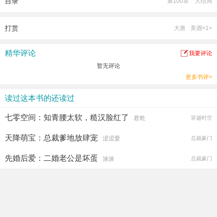
目录
第100章 大结局
哎，这么多的女妖孽，抢着做我的老婆，同志们，你们说我应该选哪位？
这是一个从异世界穿越回来的绝品医武高手治病救人，泡妞装逼，与邪恶势力作
斗争，保卫地球和平的幸福生活。
打赏
大唐
美酒×1>
精华评论
我要评论
暂无评论
更多书评>
读过这本书的还读过
七零空间：知青腰太软，糙汉脸红了
君乾
穿越时空
天降萌宝：总裁爹地放肆宠
涩涩爱
总裁豪门
先婚后爱：二婚老公是坏蛋
涂涂
总裁豪门