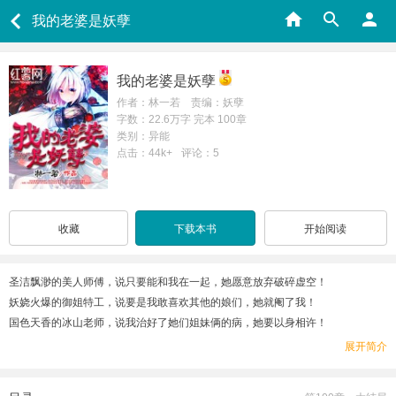
我的老婆是妖孽
我的老婆是妖孽
作者：林一若 责编：妖孽
字数：22.6万字 完本 100章
类别：异能
点击：44k+
评论：5
收藏
下载本书
开始阅读
圣洁飘渺的美人师傅，说只要能和我在一起，她愿意放弃破碎虚空！
妖娆火爆的御姐特工，说要是我敢喜欢其他的娘们，她就阉了我！
国色天香的冰山老师，说我治好了她们姐妹俩的病，她要以身相许！
京城第一美的天才医仙，说我打败了她，她要收回以前退婚的混账话！
展开简介
……
还有清纯的不要不要的妹妹，说她长大了，要跟我生好多好多的猴子！