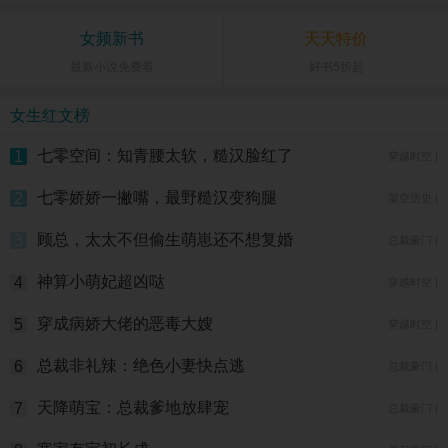
女频新书
天天特价
最新小说免费看
好书5折起
女生红文榜
七零空间：知青腰太软，糙汉脸红了
1
穿越时空 |
七零娇娇一撇嘴，最野糙汉变狗腿
2
架空历史 |
顾总，太太不但偷生萌崽还不想复婚
3
总裁豪门 |
神算小萌妃超凶哒
4
穿越时空 |
穿成病娇大佬的恶毒大嫂
5
穿越时空 |
总裁非礼辣：绝色小妻快点逃
6
总裁豪门 |
天降萌宝：总裁爹地放肆宠
7
总裁豪门 |