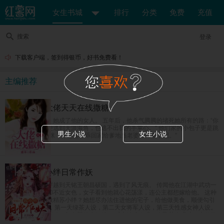
女生书城
排行
分类
免费
充值
搜索
登录
下载客户端，签到得银币，好书免费看！
主编推荐
豪门团宠：大佬天天在线撒糖
一场特别的交易，她成了他的女人。 五年后，他杀气腾腾的堵死她所有的路：“你
带着我的种，即便逃到天涯海角，也逃不出我的手掌心。” 他们家的小包子更是跳
男生小说
女生小说
出来神助攻：“妈咪，你还是乖乖回家给爹地当老婆，生孩子吧。”
穿越后，苏小绊日常作妖
美食博主苏小绊穿越到天铭王朝昌硕国，遇到了风无痕。 传闻他在江湖中武功一
流、长相绝美，却不近女色，女子看到他就心花荡漾，连公主都想嫁给他。 这种
事怎么少得了她做精苏小绊？她想尽办法住进他的宅子，给他做美食，顺便勾引
他。 她主动出击，第一天绿茶人设，第二天女将军人设，第三天性感女神人设。
风无痕表面不为所动，却在骂她小妖精。 后来她才发现，自己某次喝醉了竟然将
他扑倒了，他却纵容她。 她作精瘾犯了，拽拽他的衣角，“公子确定不近女色？”