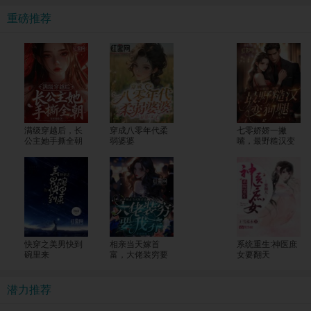
重磅推荐
满级穿越后，长
穿成八零年代柔
七零娇娇一撇
公主她手撕全朝
弱婆婆
嘴，最野糙汉变
狗腿
快穿之美男快到
相亲当天嫁首
系统重生:神医庶
碗里来
富，大佬装穷要
女要翻天
我养
潜力推荐