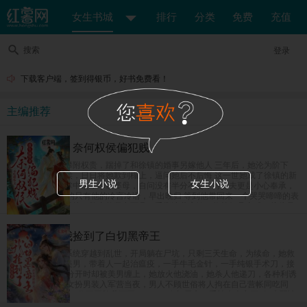
女生书城
排行
分类
免费
充值
搜索
登录
下载客户端，签到得银币，好书免费看！
主编推荐
重生演贤妻，奈何权侯偏犯贱
前世程容珈为了攀附权贵，踹掉了和徐镇的婚事另嫁他人 三年后，她沦为阶下
囚，他却成了权侯，日日将她欺到榻上，逼问她后不后悔 这一世她成了徐镇的新
男生小说
女生小说
婚妻子，替他执掌中馈，孝敬婆母，自问没有半分不妥，对丈夫更是小心奉承，
笑脸相对 但换来的只有他的冷言冷语，早出晚归 等到他带回来一个哭哭啼啼的表
妹，程容珈终于甩掉了脸上的贤妻面具，手撕渣爹庶妹，收拾极品亲戚，从此只
为自己而活 开上京最富的商铺，坐拥万亩茶山，皇后爱她手艺，朝臣为她请
封...... 被一脚踹开的徐镇：？？？ 说好的重生追夫呢？
穿越乱世，我捡到了白切黑帝王
林清清绑定救世系统穿越到乱世，开局躺在尸坑，只剩三天生命，为续命，她救
了个白切黑落魄美男，带着人一起治瘟疫，一手牛毛金针，一手纯银手术刀，接
断骨，解奇毒。 分开时却被美男缠上，她放火他浇油，她杀人他递刀，各种利诱
将她收入麾下。 女扮男装入军营当夜，男人不顾世俗将人拘在自己营帐同吃同
住。 林清清怒摔：“你不要脸我还要！” CP：白切黑心狠手辣未来帝王×假病弱冰
雪聪明救世神医 初遇时某人断腿，林清清徒手接骨，谁知他竟起了反应。 后来，