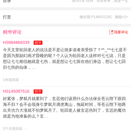
目录
第532章 结局：简简单单，就是一生
打赏
微信用户148431291
胭脂×2>
精华评论
我要评论
HS984868339
精华
今天文里轮回老人的说法是不是让很多读者亲受惊了？*^_^*七七是不
是因为那副幻画才昏睡的呢？个人认为轮回老人这样对七七说，只是
想让七七相信她就是七伤，就是想让七七留在他们身边，想让七七回
归七伤的仙体，…
1年前回应
-
HS145087516
精华
好紧张，梦弑月就要到了，玄迟他们该用什么办法保全苍云陛下跟四
海不归？会不会现身引梦弑月调虎离山，拖延时间，等苍云陛下他两
出关功力大涨就不怕梦弑月了。轮回老人被玄迟伤到了，玄迟的魔功
就是为他准备的么？玄…
2个月前回应
-