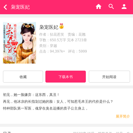
枭宠医妃
枭宠医妃
作者：拈花惹笑 责编：花翘
字数：650.5万字 完本 2723章
类别：穿越
点击：94,397k+
评论：5999
收藏
下载本书
开始阅读
初见，她一脸嫌弃：这东西，真丑！
再见，他冰凉的长指划过她的脸：女人，可知惹毛本王的代价是什么？
特种部队第一军医，魂穿在臭名远播的质子公主身上，
被陷害，被退婚，这都不算什么，
展开简介
坑爹的是，一不小心惹了战神王爷，竟再难逃脱……新浪微博搜索：作者拈花惹
笑。微信公众号：拈花惹笑