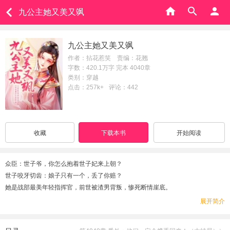
九公主她又美又飒
九公主她又美又飒
作者：拈花惹笑 责编：花翘
字数：420.1万字 完本 4040章
类别：穿越
点击：257k+
评论：442
收藏
下载本书
开始阅读
众臣：世子爷，你怎么抱着世子妃来上朝？
世子咬牙切齿：娘子只有一个，丢了你赔？
她是战部最美年轻指挥官，前世被渣男背叛，惨死断情崖底。
重活一世，开启疯狂称霸模式。
展开简介
一不小心，还成了世子爷捧在掌心的宝。
太监总管：皇上不好了，世子府的人打了您的妃子！