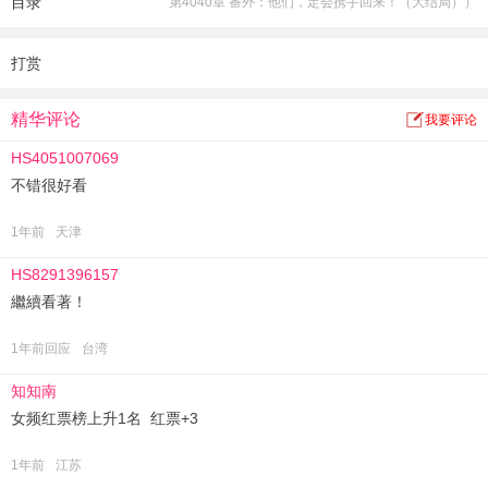
目录
第4040章 番外：他们，定会携手回来！（大结局））
皇上躲在龙椅下瑟瑟发抖：无妨，他们家世子妃朕惹不起！
打赏
精华评论
我要评论
HS4051007069
不错很好看
1年前
天津
HS8291396157
繼續看著！
1年前回应
台湾
知知南
女频红票榜上升1名 红票+3
1年前
江苏