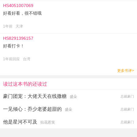
HS4051007069
好看好看，很不错哦
1年前
天津
HS8291396157
好看打卡！
1年前回应
台湾
更多书评>
读过这本书的还读过
豪门团宠：大佬天天在线撒糖
盛朵
总裁豪门
一见倾心：乔少老婆超甜的
盛朵
总裁豪门
他是星河不可及
拈花惹笑
总裁豪门