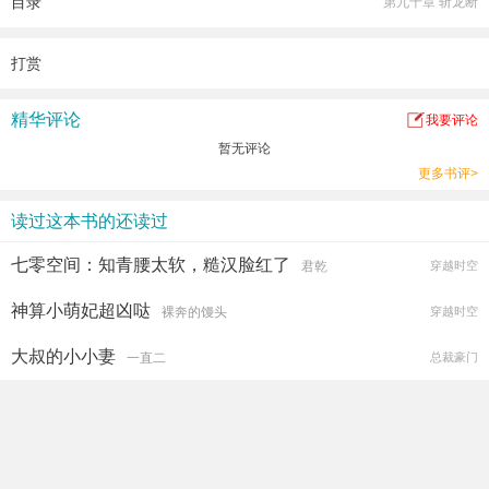
目录
第九十章 斩龙断
打赏
精华评论
我要评论
暂无评论
更多书评>
读过这本书的还读过
七零空间：知青腰太软，糙汉脸红了
君乾
穿越时空
神算小萌妃超凶哒
裸奔的馒头
穿越时空
大叔的小小妻
一直二
总裁豪门