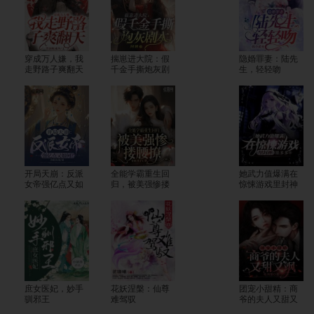
穿成万人嫌，我
揣崽进大院：假
隐婚罪妻：陆先
走野路子爽翻天
千金手撕炮灰剧
生，轻轻吻
本
开局天崩：反派
全能学霸重生回
她武力值爆满在
女帝强亿点又如
归，被美强惨搂
惊悚游戏里封神
何？
腰撩
庶女医妃，妙手
花妖涅槃：仙尊
团宠小甜精：商
驯邪王
难驾驭
爷的夫人又甜又
飒