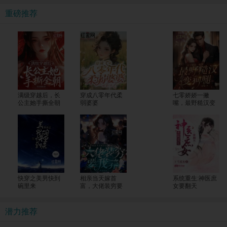
重磅推荐
满级穿越后，长
穿成八零年代柔
七零娇娇一撇
公主她手撕全朝
弱婆婆
嘴，最野糙汉变
狗腿
快穿之美男快到
相亲当天嫁首
系统重生:神医庶
碗里来
富，大佬装穷要
女要翻天
我养
潜力推荐