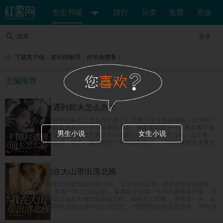
女生书城
排行
分类
免费
充值
搜索
登录
下载客户端，签到得银币，好书免费看！
主编推荐
给自己扫墓时遇到前夫怎么办？
【给自己上坟的时候遇到前夫了怎么办？急！】 庄梦上辈子死得凄惨，老天给了
她重开的机会，让她重生在了一个小姑娘的身上，她发誓这辈子一定要远离乔青
男生小说
女生小说
阳，奔向美好新生活，偏偏她重生的这个小姑娘什么都好，就是没钱、没本事、
没学历，她为了讨生活，兜了一圈又兜到了乔青阳的手上。 【我怀疑我太太重生
了怎么办？急！】 乔青阳是个坚定的唯物主义者，但是新来的这个小姑娘越看越
像是庄梦死后换的新马甲，难道是老天爷看他死了老婆这么可怜，又把他老婆送
回来了？
重生八零：我在大山带出清北班
女富豪苏茵茵一朝重生到建国后的第13年。 父亲是大山里一所民办学校的校长，
也是唯一的老师。 看着一穷二白的山区，看着孩子们那一张张天真懵懂的脸， 苏
茵茵在完成学业后决定放弃大城市的高薪工作，回到大山支教。 支教第一天，金
手指系统上线。 得到礼包能改善学生们的记忆，增强悟性的碧落思维香， 同时得
到了能强身健体的紫府转元诀，能让人吃了非常有营养的紫晶玉米， 眨眼间，民
办小学升级成民办中学，父女俩教出来的学生一个个进城拿竞赛名次，毕业班高