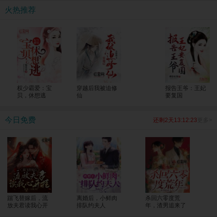
考生一个个上了清北！ 全国人民震惊，纷纷发来贺电，“苏老师，明年我能把孩子
火热推荐
转过来吗？大山的修路费我包了！”
权少霸爱：宝
穿越后我被迫修
报告王爷：王妃
贝，休想逃
仙
要复国
今日免费
还剩2天13:12:22
更多>
踹飞替嫁后，流
离婚后，小鲜肉
杀回六零度荒
放夫君读我心开
排队约夫人
年，渣男追来了
挂