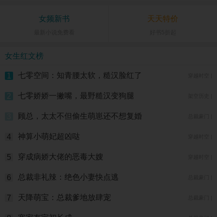
女频新书
天天特价
最新小说免费看
好书5折起
女生红文榜
七零空间：知青腰太软，糙汉脸红了
1
穿越时空 |
七零娇娇一撇嘴，最野糙汉变狗腿
2
架空历史 |
顾总，太太不但偷生萌崽还不想复婚
3
总裁豪门 |
神算小萌妃超凶哒
4
穿越时空 |
穿成病娇大佬的恶毒大嫂
5
穿越时空 |
总裁非礼辣：绝色小妻快点逃
6
总裁豪门 |
天降萌宝：总裁爹地放肆宠
7
总裁豪门 |