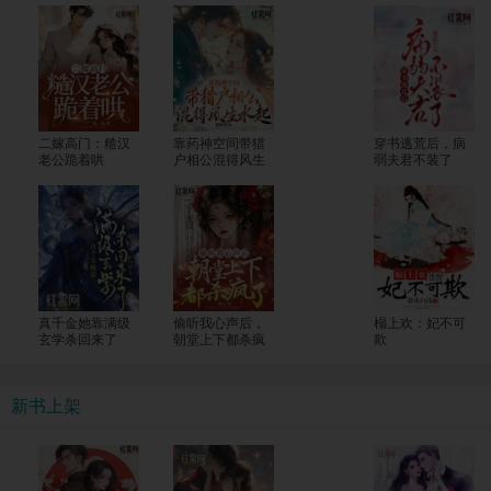
二嫁高门：糙汉
靠药神空间带猎
穿书逃荒后，病
老公跪着哄
户相公混得风生
弱夫君不装了
水起
真千金她靠满级
偷听我心声后，
榻上欢：妃不可
玄学杀回来了
朝堂上下都杀疯
欺
了
新书上架