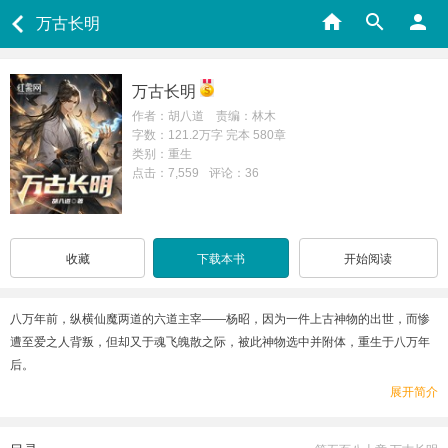
万古长明
万古长明
作者：胡八道 责编：林木
字数：121.2万字 完本 580章
类别：重生
点击：7,559
评论：36
收藏
下载本书
开始阅读
八万年前，纵横仙魔两道的六道主宰——杨昭，因为一件上古神物的出世，而惨
遭至爱之人背叛，但却又于魂飞魄散之际，被此神物选中并附体，重生于八万年
后。
重活一世，杨昭炼圣体、习仙术，修万道、成不朽，逆势而起，征战万界，报当
展开简介
年倾覆之仇，挽狂澜于既倒，扶大厦之将倾，成就了一段无上传说。