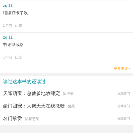
zql11
继续打卡了没
1年前
山东
zql11
书评继续咯
1年前
山东
更多书评>
读过这本书的还读过
天降萌宝：总裁爹地放肆宠
涩涩爱
总裁豪门
豪门团宠：大佬天天在线撒糖
盛朵
总裁豪门
名门挚爱
拈花惹笑
总裁豪门