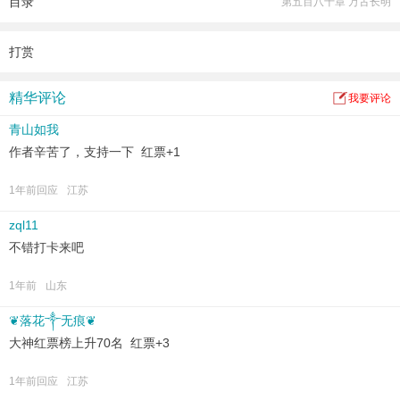
目录
第五百八十章 万古长明
打赏
精华评论
我要评论
青山如我
作者辛苦了，支持一下 红票+1
1年前回应
江苏
zql11
不错打卡来吧
1年前
山东
❦落花༒无痕❦
大神红票榜上升70名 红票+3
1年前回应
江苏