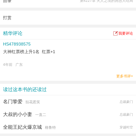
目录
第4227章 天人之境的诱惑大结局
打赏
精华评论
我要评论
HS478938575
大神红票榜上升1名 红票+1
4年前
广东
更多书评>
读过这本书的还读过
名门挚爱
拈花惹笑
总裁豪门
大叔的小小妻
一直二
总裁豪门
全能王妃火爆京城
格鲁特
穿越时空