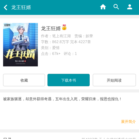
龙王狂婿
龙王狂婿
作者：笔上有江湖 责编：妖孽
字数：862.8万字 完本 4227章
类别：爱情
点击：67k+
评论：1
收藏
下载本书
开始阅读
被家族驱逐，却意外获得奇遇，五年出生入死，荣耀归来，报恩也报仇！
展开简介