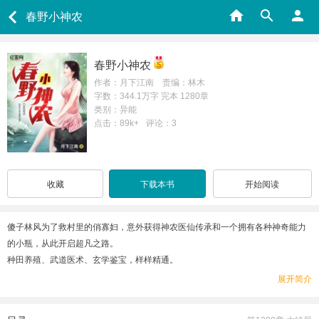
春野小神农
春野小神农
作者：月下江南 责编：林木
字数：344.1万字 完本 1280章
类别：异能
点击：89k+
评论：3
收藏
下载本书
开始阅读
傻子林风为了救村里的俏寡妇，意外获得神农医仙传承和一个拥有各种神奇能力
的小瓶，从此开启超凡之路。
种田养殖、武道医术、玄学鉴宝，样样精通。
清纯村花、美女总裁、叛逆辣妹，伴其左右。还有十万神秘帮手任他调遣。
展开简介
主业泡妞打脸，副业挣钱救人。
林风要用实力证明，乡村也有灿烂人生。