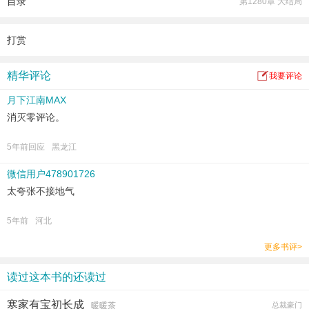
目录
第1280章 大结局
本书快节奏，不拖沓，请放心阅读。
打赏
精华评论
我要评论
月下江南MAX
消灭零评论。
5年前回应
黑龙江
微信用户478901726
太夸张不接地气
5年前
河北
更多书评>
读过这本书的还读过
寒家有宝初长成
暖暖茶
总裁豪门