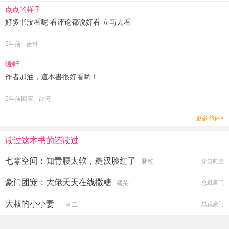
点点的样子
好多书没看呢 看评论都说好看 立马去看
5年前
吉林
暖軒
作者加油，這本書很好看喲！
5年前回应
台湾
更多书评>
读过这本书的还读过
七零空间：知青腰太软，糙汉脸红了
君乾
穿越时空
豪门团宠：大佬天天在线撒糖
盛朵
总裁豪门
大叔的小小妻
一直二
总裁豪门