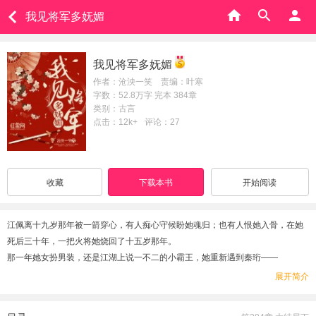
我见将军多妩媚
我见将军多妩媚
作者：沧泱一笑 责编：叶寒
字数：52.8万字 完本 384章
类别：古言
点击：12k+
评论：27
收藏
下载本书
开始阅读
江佩离十九岁那年被一箭穿心，有人痴心守候盼她魂归；也有人恨她入骨，在她
死后三十年，一把火将她烧回了十五岁那年。
那一年她女扮男装，还是江湖上说一不二的小霸王，她重新遇到秦珩——
这个自称是她前世夫君的男人接连救她的命，要她以身相许。
展开简介
江佩离又惊又怒：“滚！小爷我江湖一霸，才不屈尊做什么鬼压寨夫人！”
后来，江佩离发现……