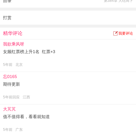
目录
第384章 大结局下
这个比她还不要脸的前世夫君，真尼玛香！
有了上一世的经验之后，秦珩深谙和江佩离的相处之道，无非三点：
坚持，不要脸，坚持不要脸！
打赏
秦珩：“我见夫人多妩媚，料夫人见我应如是。”
江佩离：“滚！是将军。”
精华评论
我要评论
秦珩：“好的夫人。”
我欲乘风呀
江佩离：“……”
女频红票榜上升1名 红票+3
【女主美飒路子野&男主心机戏路宽】
5年前
北京
忘0165
期待更新
5年前回应
江西
大芃芃
值不值得看，看看就知道
5年前
广东