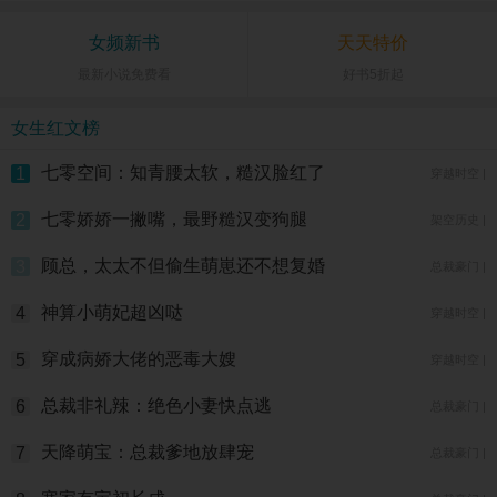
女频新书
天天特价
最新小说免费看
好书5折起
女生红文榜
七零空间：知青腰太软，糙汉脸红了
1
穿越时空 |
七零娇娇一撇嘴，最野糙汉变狗腿
2
架空历史 |
顾总，太太不但偷生萌崽还不想复婚
3
总裁豪门 |
神算小萌妃超凶哒
4
穿越时空 |
穿成病娇大佬的恶毒大嫂
5
穿越时空 |
总裁非礼辣：绝色小妻快点逃
6
总裁豪门 |
天降萌宝：总裁爹地放肆宠
7
总裁豪门 |