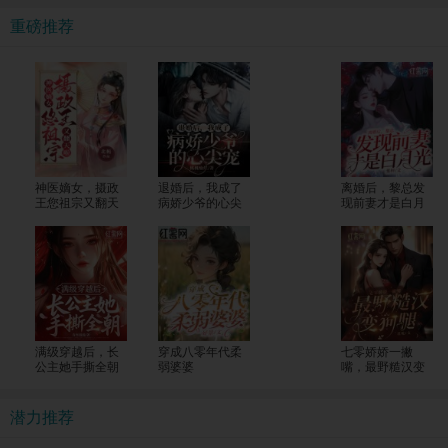
重磅推荐
神医嫡女，摄政
退婚后，我成了
离婚后，黎总发
王您祖宗又翻天
病娇少爷的心尖
现前妻才是白月
了
宠
光
满级穿越后，长
穿成八零年代柔
七零娇娇一撇
公主她手撕全朝
弱婆婆
嘴，最野糙汉变
狗腿
潜力推荐