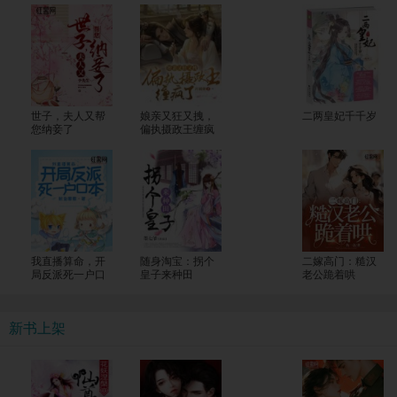
世子，夫人又帮
娘亲又狂又拽，
二两皇妃千千岁
您纳妾了
偏执摄政王缠疯
了
我直播算命，开
随身淘宝：拐个
二嫁高门：糙汉
局反派死一户口
皇子来种田
老公跪着哄
本
新书上架