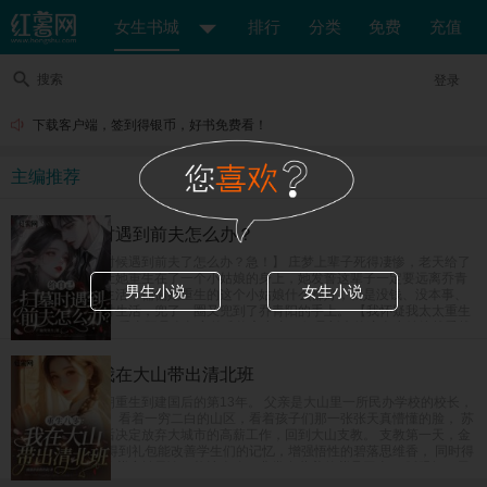
女生书城
排行
分类
免费
充值
搜索
登录
下载客户端，签到得银币，好书免费看！
主编推荐
给自己扫墓时遇到前夫怎么办？
【给自己上坟的时候遇到前夫了怎么办？急！】 庄梦上辈子死得凄惨，老天给了
她重开的机会，让她重生在了一个小姑娘的身上，她发誓这辈子一定要远离乔青
男生小说
女生小说
阳，奔向美好新生活，偏偏她重生的这个小姑娘什么都好，就是没钱、没本事、
没学历，她为了讨生活，兜了一圈又兜到了乔青阳的手上。 【我怀疑我太太重生
了怎么办？急！】 乔青阳是个坚定的唯物主义者，但是新来的这个小姑娘越看越
像是庄梦死后换的新马甲，难道是老天爷看他死了老婆这么可怜，又把他老婆送
回来了？
重生八零：我在大山带出清北班
女富豪苏茵茵一朝重生到建国后的第13年。 父亲是大山里一所民办学校的校长，
也是唯一的老师。 看着一穷二白的山区，看着孩子们那一张张天真懵懂的脸， 苏
茵茵在完成学业后决定放弃大城市的高薪工作，回到大山支教。 支教第一天，金
手指系统上线。 得到礼包能改善学生们的记忆，增强悟性的碧落思维香， 同时得
到了能强身健体的紫府转元诀，能让人吃了非常有营养的紫晶玉米， 眨眼间，民
办小学升级成民办中学，父女俩教出来的学生一个个进城拿竞赛名次，毕业班高