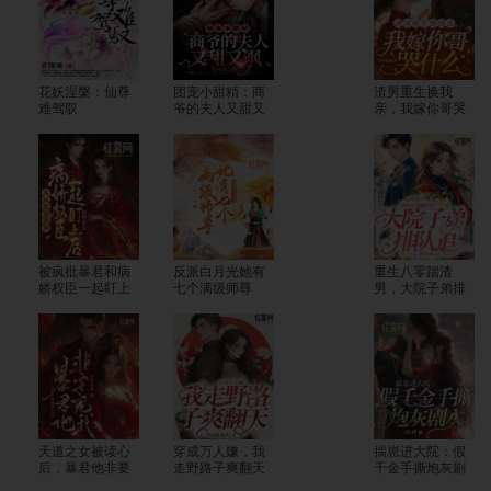
花妖涅槃：仙尊
团宠小甜精：商
渣男重生换我
难驾驭
爷的夫人又甜又
亲，我嫁你哥哭
飒
什么
被疯批暴君和病
反派白月光她有
重生八零踹渣
娇权臣一起盯上
七个满级师尊
男，大院子弟排
后
队追
天道之女被读心
穿成万人嫌，我
揣崽进大院：假
后，暴君他非要
走野路子爽翻天
千金手撕炮灰剧
宠我
本