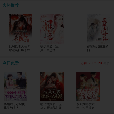
考生一个个上了清北！ 全国人民震惊，纷纷发来贺电，“苏老师，明年我能把孩子
火热推荐
转过来吗？大山的修路费我包了！”
侯府贬妻为妾？
权少霸爱：宝
穿越后我被迫修
嫁绝嗣奸臣杀疯
贝，休想逃
仙
了
今日免费
还剩3天17:51:32
更多>
离婚后，小鲜肉
踹飞替嫁后，流
杀回六零度荒
排队约夫人
放夫君读我心开
年，渣男追来了
挂