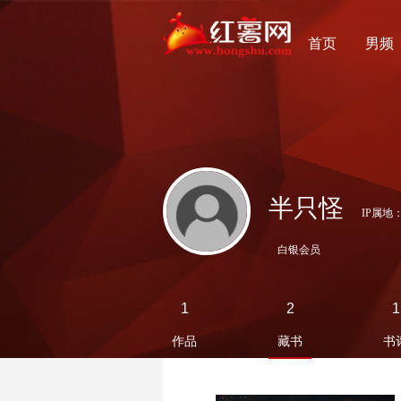
首页
男频
半只怪
IP属地
白银会员
1
2
1
作品
藏书
书