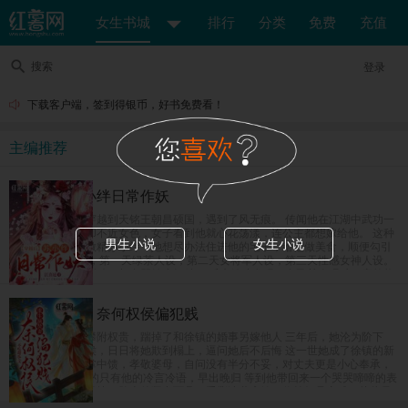
女生书城
排行
分类
免费
充值
搜索
登录
下载客户端，签到得银币，好书免费看！
主编推荐
穿越后，苏小绊日常作妖
美食博主苏小绊穿越到天铭王朝昌硕国，遇到了风无痕。 传闻他在江湖中武功一
流、长相绝美，却不近女色，女子看到他就心花荡漾，连公主都想嫁给他。 这种
男生小说
女生小说
事怎么少得了她做精苏小绊？她想尽办法住进他的宅子，给他做美食，顺便勾引
他。 她主动出击，第一天绿茶人设，第二天女将军人设，第三天性感女神人设。
风无痕表面不为所动，却在骂她小妖精。 后来她才发现，自己某次喝醉了竟然将
他扑倒了，他却纵容她。 她作精瘾犯了，拽拽他的衣角，“公子确定不近女色？”
他被她勾得魂都快飞了，双眼猩红，“你可知你这样做有何后果？”在她耳边压低声
重生演贤妻，奈何权侯偏犯贱
音，“试试吗？” 最后苏小绊征服了他的胃，也征服了他的人。 又名《风少侠的纯
欲小作精》
前世程容珈为了攀附权贵，踹掉了和徐镇的婚事另嫁他人 三年后，她沦为阶下
囚，他却成了权侯，日日将她欺到榻上，逼问她后不后悔 这一世她成了徐镇的新
婚妻子，替他执掌中馈，孝敬婆母，自问没有半分不妥，对丈夫更是小心奉承，
笑脸相对 但换来的只有他的冷言冷语，早出晚归 等到他带回来一个哭哭啼啼的表
妹，程容珈终于甩掉了脸上的贤妻面具，手撕渣爹庶妹，收拾极品亲戚，从此只
为自己而活 开上京最富的商铺，坐拥万亩茶山，皇后爱她手艺，朝臣为她请