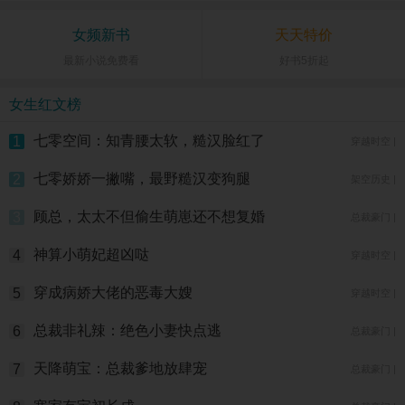
女频新书
天天特价
最新小说免费看
好书5折起
女生红文榜
七零空间：知青腰太软，糙汉脸红了
1
穿越时空 |
七零娇娇一撇嘴，最野糙汉变狗腿
2
架空历史 |
顾总，太太不但偷生萌崽还不想复婚
3
总裁豪门 |
神算小萌妃超凶哒
4
穿越时空 |
穿成病娇大佬的恶毒大嫂
5
穿越时空 |
总裁非礼辣：绝色小妻快点逃
6
总裁豪门 |
天降萌宝：总裁爹地放肆宠
7
总裁豪门 |