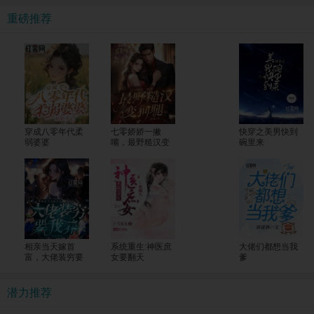
重磅推荐
穿成八零年代柔
七零娇娇一撇
快穿之美男快到
弱婆婆
嘴，最野糙汉变
碗里来
狗腿
相亲当天嫁首
系统重生:神医庶
大佬们都想当我
富，大佬装穷要
女要翻天
爹
我养
潜力推荐