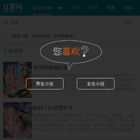
女生书城
排行
分类
免费
充值
搜索
登录
下载客户端，签到得银币，好书免费看！
主编推荐
重生演贤妻，奈何权侯偏犯贱
前世程容珈为了攀附权贵，踹掉了和徐镇的婚事另嫁他人 三年后，她沦为阶下
囚，他却成了权侯，日日将她欺到榻上，逼问她后不后悔 这一世她成了徐镇的新
男生小说
女生小说
婚妻子，替他执掌中馈，孝敬婆母，自问没有半分不妥，对丈夫更是小心奉承，
笑脸相对 但换来的只有他的冷言冷语，早出晚归 等到他带回来一个哭哭啼啼的表
妹，程容珈终于甩掉了脸上的贤妻面具，手撕渣爹庶妹，收拾极品亲戚，从此只
为自己而活 开上京最富的商铺，坐拥万亩茶山，皇后爱她手艺，朝臣为她请
封...... 被一脚踹开的徐镇：？？？ 说好的重生追夫呢？
穿越乱世，我捡到了白切黑帝王
林清清绑定救世系统穿越到乱世，开局躺在尸坑，只剩三天生命，为续命，她救
了个白切黑落魄美男，带着人一起治瘟疫，一手牛毛金针，一手纯银手术刀，接
断骨，解奇毒。 分开时却被美男缠上，她放火他浇油，她杀人他递刀，各种利诱
将她收入麾下。 女扮男装入军营当夜，男人不顾世俗将人拘在自己营帐同吃同
住。 林清清怒摔：“你不要脸我还要！” CP：白切黑心狠手辣未来帝王×假病弱冰
雪聪明救世神医 初遇时某人断腿，林清清徒手接骨，谁知他竟起了反应。 后来，