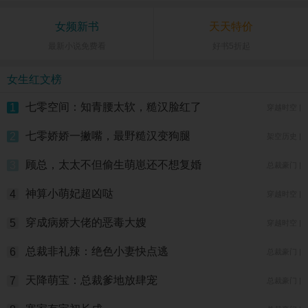
女频新书
天天特价
最新小说免费看
好书5折起
女生红文榜
七零空间：知青腰太软，糙汉脸红了
1
穿越时空 |
七零娇娇一撇嘴，最野糙汉变狗腿
2
架空历史 |
顾总，太太不但偷生萌崽还不想复婚
3
总裁豪门 |
神算小萌妃超凶哒
4
穿越时空 |
穿成病娇大佬的恶毒大嫂
5
穿越时空 |
总裁非礼辣：绝色小妻快点逃
6
总裁豪门 |
天降萌宝：总裁爹地放肆宠
7
总裁豪门 |