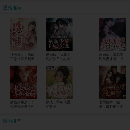
重磅推荐
神医嫡女，摄政
退婚后，我成了
离婚后，黎总发
王您祖宗又翻天
病娇少爷的心尖
现前妻才是白月
了
宠
光
满级穿越后，长
穿成八零年代柔
七零娇娇一撇
公主她手撕全朝
弱婆婆
嘴，最野糙汉变
狗腿
潜力推荐