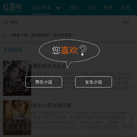
女生书城
排行
分类
免费
充值
搜索
登录
下载客户端，签到得银币，好书免费看！
主编推荐
给自己扫墓时遇到前夫怎么办？
【给自己上坟的时候遇到前夫了怎么办？急！】 庄梦上辈子死得凄惨，老天给了
她重开的机会，让她重生在了一个小姑娘的身上，她发誓这辈子一定要远离乔青
男生小说
女生小说
阳，奔向美好新生活，偏偏她重生的这个小姑娘什么都好，就是没钱、没本事、
没学历，她为了讨生活，兜了一圈又兜到了乔青阳的手上。 【我怀疑我太太重生
了怎么办？急！】 乔青阳是个坚定的唯物主义者，但是新来的这个小姑娘越看越
像是庄梦死后换的新马甲，难道是老天爷看他死了老婆这么可怜，又把他老婆送
回来了？
重生八零：我在大山带出清北班
女富豪苏茵茵一朝重生到建国后的第13年。 父亲是大山里一所民办学校的校长，
也是唯一的老师。 看着一穷二白的山区，看着孩子们那一张张天真懵懂的脸， 苏
茵茵在完成学业后决定放弃大城市的高薪工作，回到大山支教。 支教第一天，金
手指系统上线。 得到礼包能改善学生们的记忆，增强悟性的碧落思维香， 同时得
到了能强身健体的紫府转元诀，能让人吃了非常有营养的紫晶玉米， 眨眼间，民
办小学升级成民办中学，父女俩教出来的学生一个个进城拿竞赛名次，毕业班高