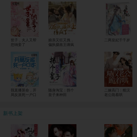
世子，夫人又帮
娘亲又狂又拽，
二两皇妃千千岁
您纳妾了
偏执摄政王缠疯
了
我直播算命，开
随身淘宝：拐个
二嫁高门：糙汉
局反派死一户口
皇子来种田
老公跪着哄
本
新书上架