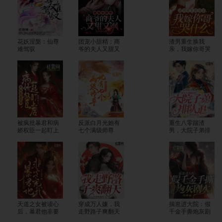
花妖涅槃：仙尊
团宠小甜精：商
渣男重生换我
难驾驭
爷的夫人又甜又
亲，我嫁你哥哭
飒
什么
被疯批暴君和病
反派白月光她有
重生八零踹渣
娇权臣一起盯上
七个满级师尊
男，大院子弟排
后
队追
天道之女被读心
穿成万人嫌，我
揣崽进大院：假
后，暴君他非要
走野路子爽翻天
千金手撕炮灰剧
宠我
本