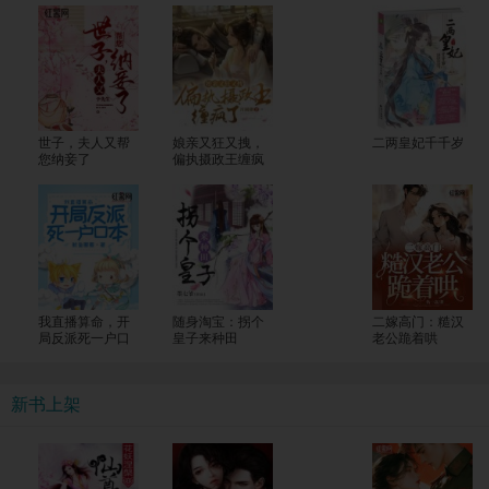
世子，夫人又帮
娘亲又狂又拽，
二两皇妃千千岁
您纳妾了
偏执摄政王缠疯
了
我直播算命，开
随身淘宝：拐个
二嫁高门：糙汉
局反派死一户口
皇子来种田
老公跪着哄
本
新书上架