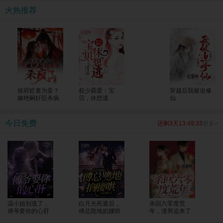
考生一个个上了清北！ 全国人民震惊，纷纷发来贺电，“苏老师，明年我能把孩子
火热推荐
转过来吗？大山的修路费我包了！”
侯府贬妻为妾？
权少霸爱：宝
穿越后我被迫修
嫁绝嗣奸臣杀疯
贝，休想逃
仙
了
今日免费
还剩3天13:49:32
更多>
温小姐别逃了，
白月光死遁后，
杀回六零度荒
傅爷要你的心肝
傅总跪地掐腰哄
年，渣男追来了