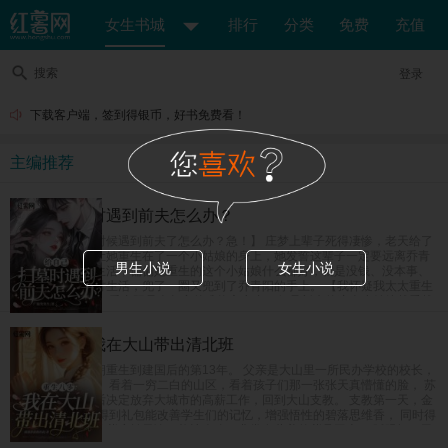
女生书城
排行
分类
免费
充值
搜索
登录
下载客户端，签到得银币，好书免费看！
主编推荐
给自己扫墓时遇到前夫怎么办？
【给自己上坟的时候遇到前夫了怎么办？急！】 庄梦上辈子死得凄惨，老天给了
她重开的机会，让她重生在了一个小姑娘的身上，她发誓这辈子一定要远离乔青
男生小说
女生小说
阳，奔向美好新生活，偏偏她重生的这个小姑娘什么都好，就是没钱、没本事、
没学历，她为了讨生活，兜了一圈又兜到了乔青阳的手上。 【我怀疑我太太重生
了怎么办？急！】 乔青阳是个坚定的唯物主义者，但是新来的这个小姑娘越看越
像是庄梦死后换的新马甲，难道是老天爷看他死了老婆这么可怜，又把他老婆送
回来了？
重生八零：我在大山带出清北班
女富豪苏茵茵一朝重生到建国后的第13年。 父亲是大山里一所民办学校的校长，
也是唯一的老师。 看着一穷二白的山区，看着孩子们那一张张天真懵懂的脸， 苏
茵茵在完成学业后决定放弃大城市的高薪工作，回到大山支教。 支教第一天，金
手指系统上线。 得到礼包能改善学生们的记忆，增强悟性的碧落思维香， 同时得
到了能强身健体的紫府转元诀，能让人吃了非常有营养的紫晶玉米， 眨眼间，民
办小学升级成民办中学，父女俩教出来的学生一个个进城拿竞赛名次，毕业班高