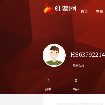
首页
男频
HS63792214
黑铁会员
2
0
藏书
书评