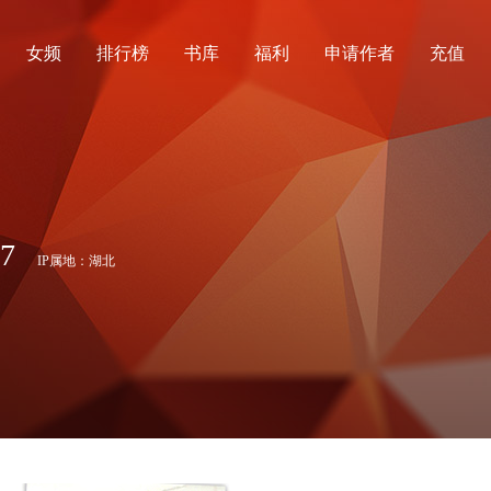
女频
排行榜
书库
福利
申请作者
充值
7
IP属地：湖北