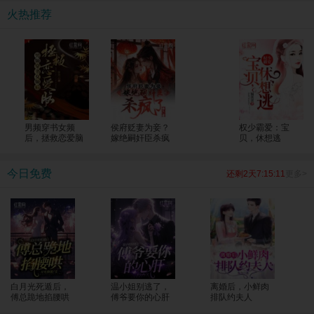
封...... 被一脚踹开的徐镇：？？？ 说好的重生追夫呢？
火热推荐
男频穿书女频
侯府贬妻为妾？
权少霸爱：宝
后，拯救恋爱脑
嫁绝嗣奸臣杀疯
贝，休想逃
了
今日免费
还剩2天7:15:11
更多>
白月光死遁后，
温小姐别逃了，
离婚后，小鲜肉
傅总跪地掐腰哄
傅爷要你的心肝
排队约夫人