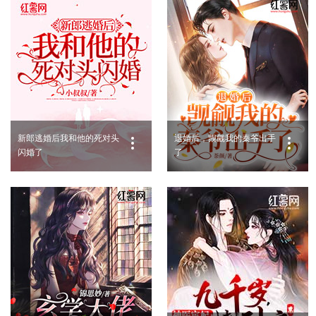
新郎逃婚后我和他的死对头
退婚后，觊觎我的秦爷出手
闪婚了
了