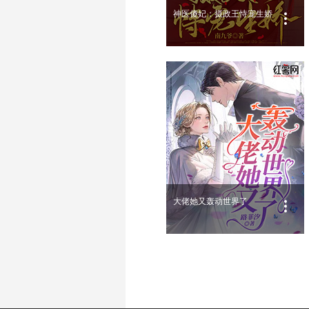
神医傻妃：摄政王恃宠生娇
大佬她又轰动世界了