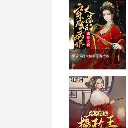
穿成病娇大佬的恶毒大嫂