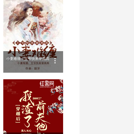
小妻难缠：王爷快来举高高