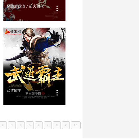
穿越后我渣了前夫他叔
武道霸主
2
3
4
5
6
7
8
9
10