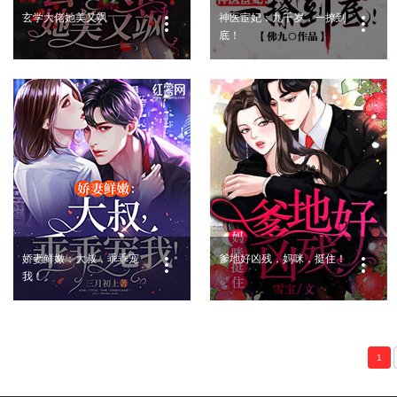
玄学大佬她美又飒
神医宦妃：九千岁，一撩到
底！
娇妻鲜嫩：大叔，乖乖宠
爹地好凶残，妈咪，挺住！
我！
1