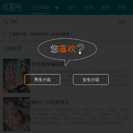
女生书城
排行
分类
免费
充值
搜索
登录
下载客户端，签到得银币，好书免费看！
主编推荐
重生演贤妻，奈何权侯偏犯贱
前世程容珈为了攀附权贵，踹掉了和徐镇的婚事另嫁他人 三年后，她沦为阶下
囚，他却成了权侯，日日将她欺到榻上，逼问她后不后悔 这一世她成了徐镇的新
男生小说
女生小说
婚妻子，替他执掌中馈，孝敬婆母，自问没有半分不妥，对丈夫更是小心奉承，
笑脸相对 但换来的只有他的冷言冷语，早出晚归 等到他带回来一个哭哭啼啼的表
妹，程容珈终于甩掉了脸上的贤妻面具，手撕渣爹庶妹，收拾极品亲戚，从此只
为自己而活 开上京最富的商铺，坐拥万亩茶山，皇后爱她手艺，朝臣为她请
封...... 被一脚踹开的徐镇：？？？ 说好的重生追夫呢？
穿越乱世，我捡到了白切黑帝王
林清清绑定救世系统穿越到乱世，开局躺在尸坑，只剩三天生命，为续命，她救
了个白切黑落魄美男，带着人一起治瘟疫，一手牛毛金针，一手纯银手术刀，接
断骨，解奇毒。 分开时却被美男缠上，她放火他浇油，她杀人他递刀，各种利诱
将她收入麾下。 女扮男装入军营当夜，男人不顾世俗将人拘在自己营帐同吃同
住。 林清清怒摔：“你不要脸我还要！” CP：白切黑心狠手辣未来帝王×假病弱冰
雪聪明救世神医 初遇时某人断腿，林清清徒手接骨，谁知他竟起了反应。 后来，