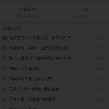
女频新书
天天特价
最新小说免费看
好书5折起
女生红文榜
七零空间：知青腰太软，糙汉脸红了
1
穿越时空 |
七零娇娇一撇嘴，最野糙汉变狗腿
2
架空历史 |
顾总，太太不但偷生萌崽还不想复婚
3
总裁豪门 |
神算小萌妃超凶哒
4
穿越时空 |
穿成病娇大佬的恶毒大嫂
5
穿越时空 |
总裁非礼辣：绝色小妻快点逃
6
总裁豪门 |
天降萌宝：总裁爹地放肆宠
7
总裁豪门 |