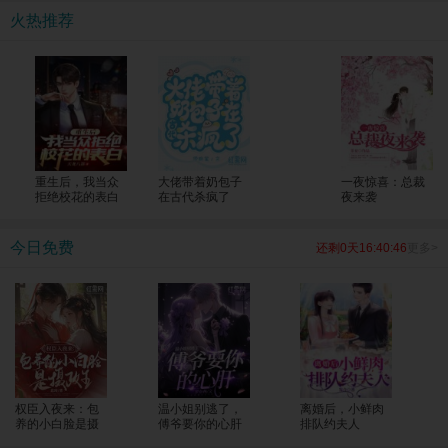
林清清做骨折微创手术。 某人想到从前情景，飞奔赶来一把将人捞起。 林清清手
火热推荐
持手术刀，生气地把人赶走：“今晚别进我帐门！” 入夜，对外凌厉狠辣的男人坐
在帐中搂着女人的腰轻哄：“我错了。”
重生后，我当众
大佬带着奶包子
一夜惊喜：总裁
拒绝校花的表白
在古代杀疯了
夜来袭
今日免费
还剩0天16:40:46
更多>
权臣入夜来：包
温小姐别逃了，
离婚后，小鲜肉
养的小白脸是摄
傅爷要你的心肝
排队约夫人
政王