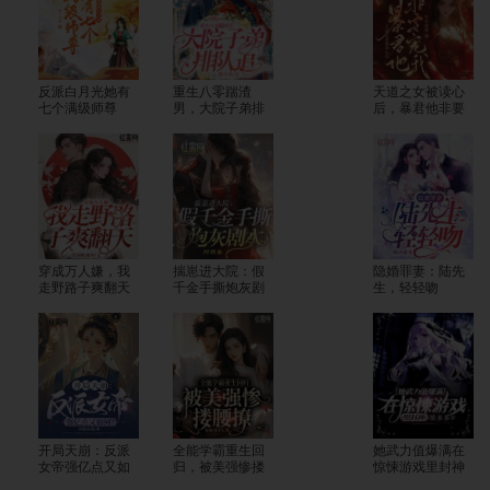
反派白月光她有
重生八零踹渣
天道之女被读心
七个满级师尊
男，大院子弟排
后，暴君他非要
队追
宠我
穿成万人嫌，我
揣崽进大院：假
隐婚罪妻：陆先
走野路子爽翻天
千金手撕炮灰剧
生，轻轻吻
本
开局天崩：反派
全能学霸重生回
她武力值爆满在
女帝强亿点又如
归，被美强惨搂
惊悚游戏里封神
何？
腰撩