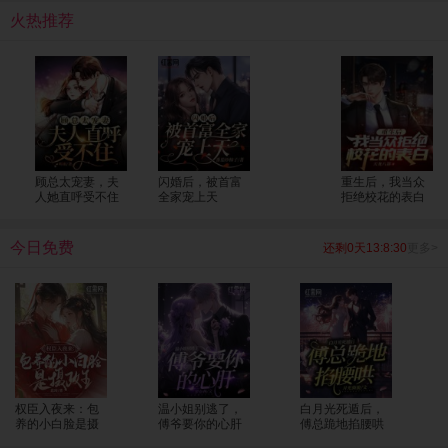
后，亭亭玉立的少女，偶遇盛名在外的无双公子，与他遥遥相望：“君大人，好久
火热推荐
不见！”自此，十九岁的雅正公子，成了北元国独一无二的双标王。“爹爹，为何娘
亲可以大声喧哗，行事不羁，坐无坐姿，站无站样，我却不可以？”“背后论人事
非，非君子所为，罚抄礼则篇一百遍！”
顾总太宠妻，夫
闪婚后，被首富
重生后，我当众
人她直呼受不住
全家宠上天
拒绝校花的表白
今日免费
还剩0天13:8:30
更多>
权臣入夜来：包
温小姐别逃了，
白月光死遁后，
养的小白脸是摄
傅爷要你的心肝
傅总跪地掐腰哄
政王