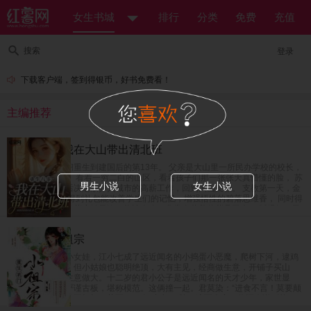
女生书城
排行
分类
免费
充值
搜索
登录
下载客户端，签到得银币，好书免费看！
主编推荐
重生八零：我在大山带出清北班
女富豪苏茵茵一朝重生到建国后的第13年。 父亲是大山里一所民办学校的校长，
也是唯一的老师。 看着一穷二白的山区，看着孩子们那一张张天真懵懂的脸， 苏
男生小说
女生小说
茵茵在完成学业后决定放弃大城市的高薪工作，回到大山支教。 支教第一天，金
手指系统上线。 得到礼包能改善学生们的记忆，增强悟性的碧落思维香， 同时得
到了能强身健体的紫府转元诀，能让人吃了非常有营养的紫晶玉米， 眨眼间，民
办小学升级成民办中学，父女俩教出来的学生一个个进城拿竞赛名次，毕业班高
考生一个个上了清北！ 全国人民震惊，纷纷发来贺电，“苏老师，明年我能把孩子
重生农门小祖宗
转过来吗？大山的修路费我包了！”
穿越成七岁农家小女娃，江小七成了远近闻名的小捣蛋小恶魔，爬树下河，逮鸡
撵狗，皮上了天。但小姑娘也聪明绝顶，大有主见，经商做生意，开铺子买山
林，一步一步将生意做大。十二岁的君小公子是远近闻名的天才少年，家世显
赫，雅正端方，严谨古板，堪称模范。这俩撞一起。君莫染：“进食不言！莫要颠
腿！莫说秽语！莫要打架！莫要……”江小七：“除了这两个字，你还会说别的
吗？”君小公子：“罚抄礼则一百遍！”“……”最后某女妥协，实在美色误人啊！七年