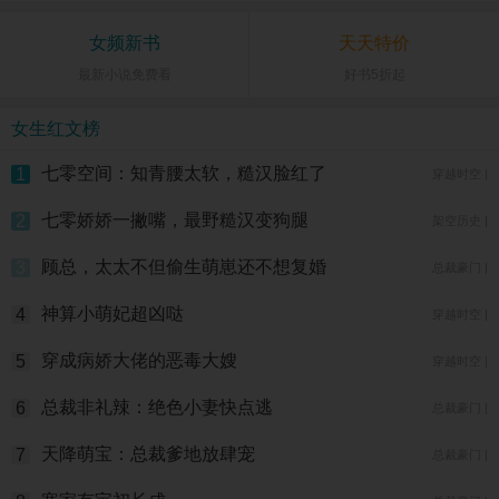
女频新书
天天特价
最新小说免费看
好书5折起
女生红文榜
七零空间：知青腰太软，糙汉脸红了
1
穿越时空 |
七零娇娇一撇嘴，最野糙汉变狗腿
2
架空历史 |
顾总，太太不但偷生萌崽还不想复婚
3
总裁豪门 |
神算小萌妃超凶哒
4
穿越时空 |
穿成病娇大佬的恶毒大嫂
5
穿越时空 |
总裁非礼辣：绝色小妻快点逃
6
总裁豪门 |
天降萌宝：总裁爹地放肆宠
7
总裁豪门 |