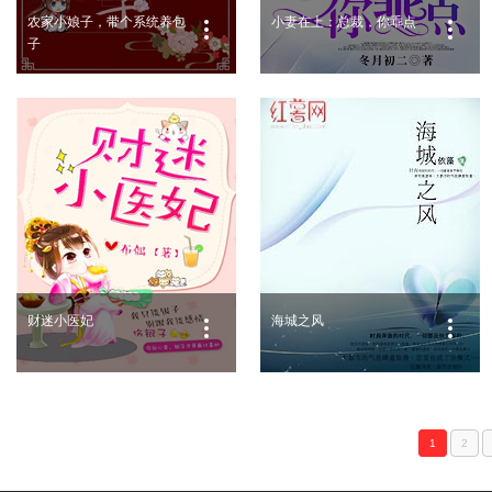
农家小娘子，带个系统养包
小妻在上：总裁，你乖点
子
财迷小医妃
海城之风
1
2