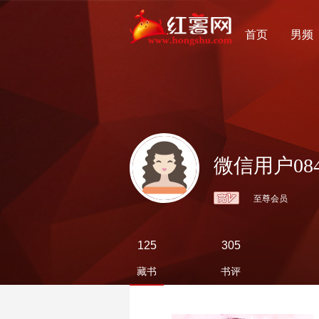
首页
男频
微信用户0848
至尊会员
125
305
藏书
书评