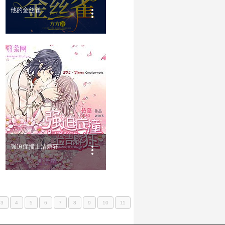
他的金丝雀
强迫症撞上洁癖狂
3
4
5
6
7
8
9
10
11