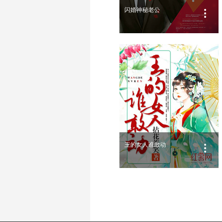
闪婚神秘老公
王的女人谁敢动