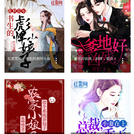
乱世荒年：书生的彪悍小娘
爹地好凶残，妈咪，挺住！
子