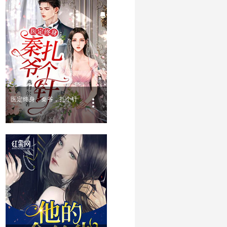
医定终身：秦爷，扎个针