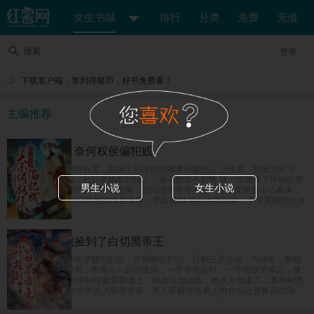
女生书城
排行
分类
免费
充值
搜索
登录
下载客户端，签到得银币，好书免费看！
主编推荐
重生演贤妻，奈何权侯偏犯贱
前世程容珈为了攀附权贵，踹掉了和徐镇的婚事另嫁他人 三年后，她沦为阶下
囚，他却成了权侯，日日将她欺到榻上，逼问她后不后悔 这一世她成了徐镇的新
男生小说
女生小说
婚妻子，替他执掌中馈，孝敬婆母，自问没有半分不妥，对丈夫更是小心奉承，
笑脸相对 但换来的只有他的冷言冷语，早出晚归 等到他带回来一个哭哭啼啼的表
妹，程容珈终于甩掉了脸上的贤妻面具，手撕渣爹庶妹，收拾极品亲戚，从此只
为自己而活 开上京最富的商铺，坐拥万亩茶山，皇后爱她手艺，朝臣为她请
封...... 被一脚踹开的徐镇：？？？ 说好的重生追夫呢？
穿越乱世，我捡到了白切黑帝王
林清清绑定救世系统穿越到乱世，开局躺在尸坑，只剩三天生命，为续命，她救
了个白切黑落魄美男，带着人一起治瘟疫，一手牛毛金针，一手纯银手术刀，接
断骨，解奇毒。 分开时却被美男缠上，她放火他浇油，她杀人他递刀，各种利诱
将她收入麾下。 女扮男装入军营当夜，男人不顾世俗将人拘在自己营帐同吃同
住。 林清清怒摔：“你不要脸我还要！” CP：白切黑心狠手辣未来帝王×假病弱冰
雪聪明救世神医 初遇时某人断腿，林清清徒手接骨，谁知他竟起了反应。 后来，