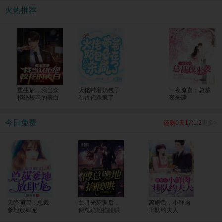
林清清做骨折微创手术。 某人想到从前情景，飞奔赶来一把将人捞起。 林清清手
火热推荐
持手术刀，生气地把人赶走：“今晚别进我帐门！” 入夜，对外凌厉狠辣的男人坐
在帐中搂着女人的腰轻哄：“我错了。”
重生后，我当众
大佬带着奶包子
一夜惊喜：总裁
拒绝校花的表白
在古代杀疯了
夜来袭
今日免费
还剩0天17:1:1
更多>
天降萌宝：总裁
白月光死遁后，
离婚后，小鲜肉
爹地放肆宠
傅总跪地掐腰哄
排队约夫人