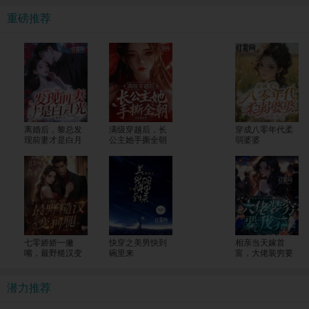
重磅推荐
离婚后，黎总发
满级穿越后，长
穿成八零年代柔
现前妻才是白月
公主她手撕全朝
弱婆婆
光
七零娇娇一撇
快穿之美男快到
相亲当天嫁首
嘴，最野糙汉变
碗里来
富，大佬装穷要
狗腿
我养
潜力推荐