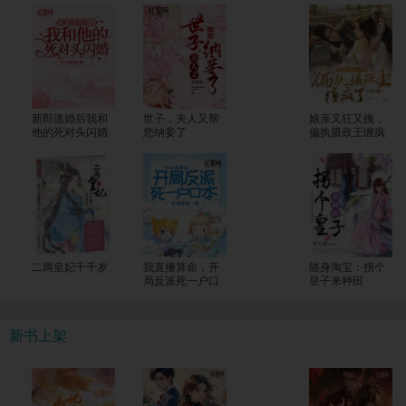
新郎逃婚后我和
世子，夫人又帮
娘亲又狂又拽，
他的死对头闪婚
您纳妾了
偏执摄政王缠疯
了
了
二两皇妃千千岁
我直播算命，开
随身淘宝：拐个
局反派死一户口
皇子来种田
本
新书上架