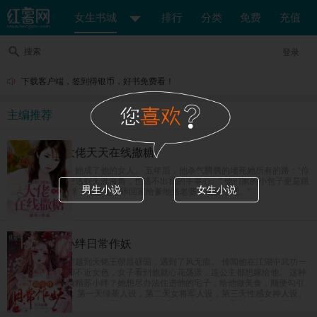
女生书城
排行
分类
免费
充值
搜索
登录
下载客户端，签到得银币，好书免费看！
主编推荐
豪门团宠：大佬天天在线撒糖
一场特别的交易，她成了他的女人。 五年后，他杀气腾腾的堵死她所有的路：“你
带着我的种，即便逃到天涯海角，也逃不出我的手掌心。” 他们家的小包子更是跳
男生小说
女生小说
出来神助攻：“妈咪，你还是乖乖回家给爹地当老婆，生孩子吧。”
穿越后，苏小绊日常作妖
美食博主苏小绊穿越到天铭王朝昌硕国，遇到了风无痕。 传闻他在江湖中武功一
流、长相绝美，却不近女色，女子看到他就心花荡漾，连公主都想嫁给他。 这种
事怎么少得了她做精苏小绊？她想尽办法住进他的宅子，给他做美食，顺便勾引
他。 她主动出击，第一天绿茶人设，第二天女将军人设，第三天性感女神人设。
风无痕表面不为所动，却在骂她小妖精。 后来她才发现，自己某次喝醉了竟然将
他扑倒了，他却纵容她。 她作精瘾犯了，拽拽他的衣角，“公子确定不近女色？”