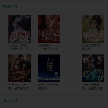
重磅推荐
离婚后，黎总发
满级穿越后，长
穿成八零年代柔
现前妻才是白月
公主她手撕全朝
弱婆婆
光
七零娇娇一撇
快穿之美男快到
相亲当天嫁首
嘴，最野糙汉变
碗里来
富，大佬装穷要
狗腿
我养
潜力推荐