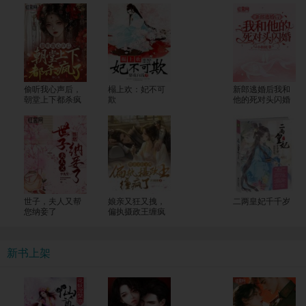
偷听我心声后，
榻上欢：妃不可
新郎逃婚后我和
朝堂上下都杀疯
欺
他的死对头闪婚
了
了
世子，夫人又帮
娘亲又狂又拽，
二两皇妃千千岁
您纳妾了
偏执摄政王缠疯
了
新书上架