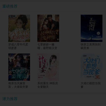
重磅推荐
穿成八零年代柔
七零娇娇一撇
快穿之美男快到
弱婆婆
嘴，最野糙汉变
碗里来
狗腿
相亲当天嫁首
系统重生:神医庶
大佬们都想当我
富，大佬装穷要
女要翻天
爹
我养
潜力推荐