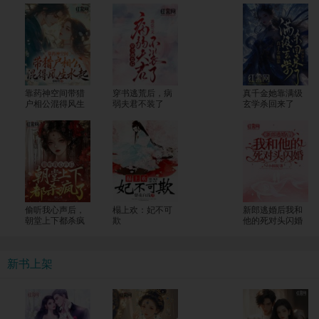
靠药神空间带猎
穿书逃荒后，病
真千金她靠满级
户相公混得风生
弱夫君不装了
玄学杀回来了
水起
偷听我心声后，
榻上欢：妃不可
新郎逃婚后我和
朝堂上下都杀疯
欺
他的死对头闪婚
了
了
新书上架