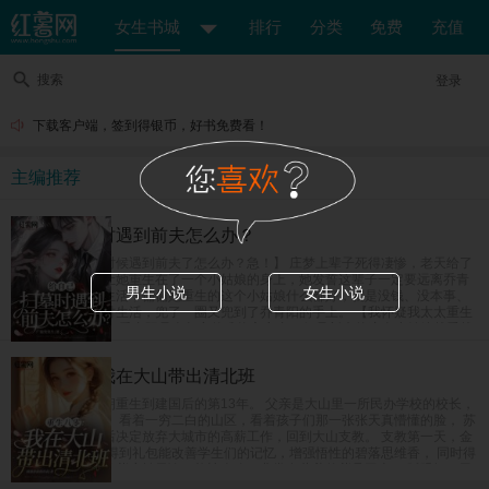
女生书城
排行
分类
免费
充值
搜索
登录
下载客户端，签到得银币，好书免费看！
主编推荐
给自己扫墓时遇到前夫怎么办？
【给自己上坟的时候遇到前夫了怎么办？急！】 庄梦上辈子死得凄惨，老天给了
她重开的机会，让她重生在了一个小姑娘的身上，她发誓这辈子一定要远离乔青
男生小说
女生小说
阳，奔向美好新生活，偏偏她重生的这个小姑娘什么都好，就是没钱、没本事、
没学历，她为了讨生活，兜了一圈又兜到了乔青阳的手上。 【我怀疑我太太重生
了怎么办？急！】 乔青阳是个坚定的唯物主义者，但是新来的这个小姑娘越看越
像是庄梦死后换的新马甲，难道是老天爷看他死了老婆这么可怜，又把他老婆送
回来了？
重生八零：我在大山带出清北班
女富豪苏茵茵一朝重生到建国后的第13年。 父亲是大山里一所民办学校的校长，
也是唯一的老师。 看着一穷二白的山区，看着孩子们那一张张天真懵懂的脸， 苏
茵茵在完成学业后决定放弃大城市的高薪工作，回到大山支教。 支教第一天，金
手指系统上线。 得到礼包能改善学生们的记忆，增强悟性的碧落思维香， 同时得
到了能强身健体的紫府转元诀，能让人吃了非常有营养的紫晶玉米， 眨眼间，民
办小学升级成民办中学，父女俩教出来的学生一个个进城拿竞赛名次，毕业班高