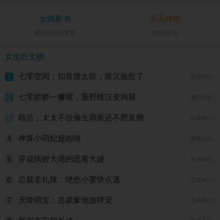
女频新书
天天特价
最新小说免费看
好书5折起
女生红文榜
七零空间：知青腰太软，糙汉脸红了
1
穿越时空 |
七零娇娇一撇嘴，最野糙汉变狗腿
2
架空历史 |
顾总，太太不但偷生萌崽还不想复婚
3
总裁豪门 |
神算小萌妃超凶哒
4
穿越时空 |
穿成病娇大佬的恶毒大嫂
5
穿越时空 |
总裁非礼辣：绝色小妻快点逃
6
总裁豪门 |
天降萌宝：总裁爹地放肆宠
7
总裁豪门 |