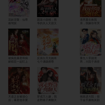
花妖涅槃：仙尊
团宠小甜精：商
渣男重生换我
难驾驭
爷的夫人又甜又
亲，我嫁你哥哭
飒
什么
被疯批暴君和病
反派白月光她有
重生八零踹渣
娇权臣一起盯上
七个满级师尊
男，大院子弟排
后
队追
天道之女被读心
穿成万人嫌，我
揣崽进大院：假
后，暴君他非要
走野路子爽翻天
千金手撕炮灰剧
宠我
本