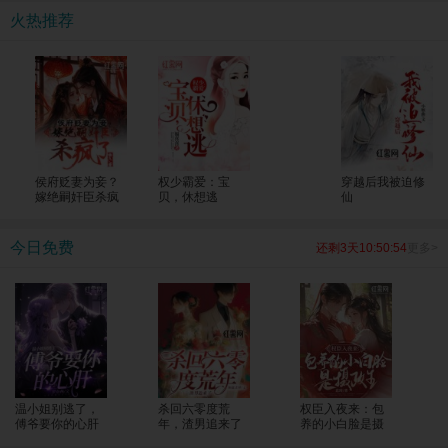
考生一个个上了清北！ 全国人民震惊，纷纷发来贺电，“苏老师，明年我能把孩子
火热推荐
转过来吗？大山的修路费我包了！”
侯府贬妻为妾？
权少霸爱：宝
穿越后我被迫修
嫁绝嗣奸臣杀疯
贝，休想逃
仙
了
今日免费
还剩3天10:50:54
更多>
温小姐别逃了，
杀回六零度荒
权臣入夜来：包
傅爷要你的心肝
年，渣男追来了
养的小白脸是摄
政王