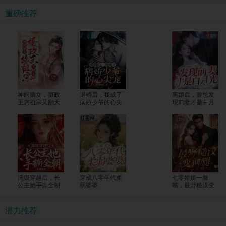
重磅推荐
神医嫡女，摄政
退婚后，我成了
离婚后，黎总发
王您祖宗又翻天
病娇少爷的心尖
现前妻才是白月
了
宠
光
满级穿越后，长
穿成八零年代柔
七零娇娇一撇
公主她手撕全朝
弱婆婆
嘴，最野糙汉变
狗腿
潜力推荐