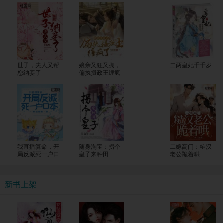
世子，夫人又帮
娘亲又狂又拽，
二两皇妃千千岁
您纳妾了
偏执摄政王缠疯
了
我直播算命，开
随身淘宝：拐个
二嫁高门：糙汉
局反派死一户口
皇子来种田
老公跪着哄
本
新书上架