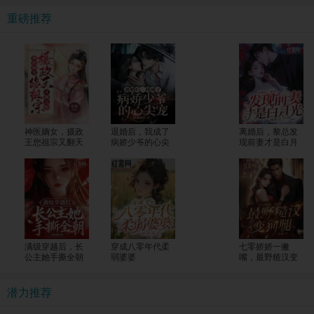
重磅推荐
神医嫡女，摄政
退婚后，我成了
离婚后，黎总发
王您祖宗又翻天
病娇少爷的心尖
现前妻才是白月
了
宠
光
满级穿越后，长
穿成八零年代柔
七零娇娇一撇
公主她手撕全朝
弱婆婆
嘴，最野糙汉变
狗腿
潜力推荐