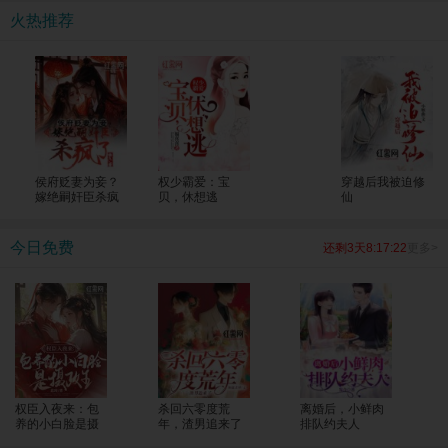
考生一个个上了清北！ 全国人民震惊，纷纷发来贺电，“苏老师，明年我能把孩子
火热推荐
转过来吗？大山的修路费我包了！”
侯府贬妻为妾？
权少霸爱：宝
穿越后我被迫修
嫁绝嗣奸臣杀疯
贝，休想逃
仙
了
今日免费
还剩3天8:17:21
更多>
权臣入夜来：包
杀回六零度荒
离婚后，小鲜肉
养的小白脸是摄
年，渣男追来了
排队约夫人
政王