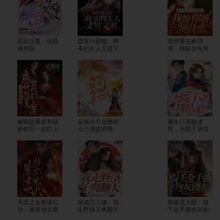
花妖涅槃：仙尊
团宠小甜精：商
渣男重生换我
难驾驭
爷的夫人又甜又
亲，我嫁你哥哭
飒
什么
被疯批暴君和病
反派白月光她有
重生八零踹渣
娇权臣一起盯上
七个满级师尊
男，大院子弟排
后
队追
天道之女被读心
穿成万人嫌，我
揣崽进大院：假
后，暴君他非要
走野路子爽翻天
千金手撕炮灰剧
宠我
本