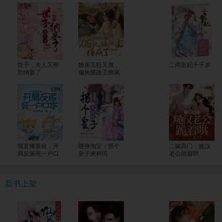
世子，夫人又帮
娘亲又狂又拽，
二两皇妃千千岁
您纳妾了
偏执摄政王缠疯
了
我直播算命，开
随身淘宝：拐个
二嫁高门：糙汉
局反派死一户口
皇子来种田
老公跪着哄
本
新书上架