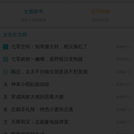
女频新书
天天特价
最新小说免费看
好书5折起
女生红文榜
七零空间：知青腰太软，糙汉脸红了
1
穿越时空 |
七零娇娇一撇嘴，最野糙汉变狗腿
2
架空历史 |
顾总，太太不但偷生萌崽还不想复婚
3
总裁豪门 |
神算小萌妃超凶哒
4
穿越时空 |
穿成病娇大佬的恶毒大嫂
5
穿越时空 |
总裁非礼辣：绝色小妻快点逃
6
总裁豪门 |
天降萌宝：总裁爹地放肆宠
7
总裁豪门 |