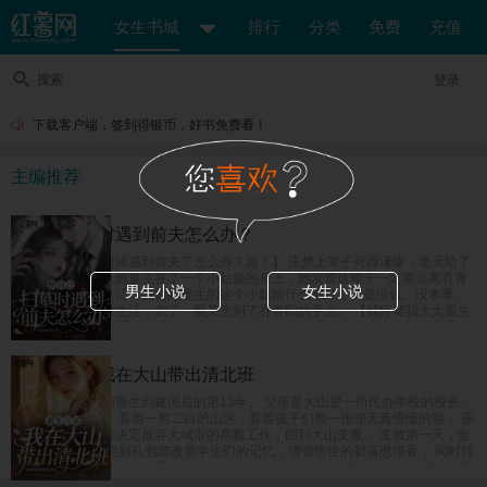
女生书城
排行
分类
免费
充值
搜索
登录
下载客户端，签到得银币，好书免费看！
主编推荐
给自己扫墓时遇到前夫怎么办？
【给自己上坟的时候遇到前夫了怎么办？急！】 庄梦上辈子死得凄惨，老天给了
她重开的机会，让她重生在了一个小姑娘的身上，她发誓这辈子一定要远离乔青
男生小说
女生小说
阳，奔向美好新生活，偏偏她重生的这个小姑娘什么都好，就是没钱、没本事、
没学历，她为了讨生活，兜了一圈又兜到了乔青阳的手上。 【我怀疑我太太重生
了怎么办？急！】 乔青阳是个坚定的唯物主义者，但是新来的这个小姑娘越看越
像是庄梦死后换的新马甲，难道是老天爷看他死了老婆这么可怜，又把他老婆送
回来了？
重生八零：我在大山带出清北班
女富豪苏茵茵一朝重生到建国后的第13年。 父亲是大山里一所民办学校的校长，
也是唯一的老师。 看着一穷二白的山区，看着孩子们那一张张天真懵懂的脸， 苏
茵茵在完成学业后决定放弃大城市的高薪工作，回到大山支教。 支教第一天，金
手指系统上线。 得到礼包能改善学生们的记忆，增强悟性的碧落思维香， 同时得
到了能强身健体的紫府转元诀，能让人吃了非常有营养的紫晶玉米， 眨眼间，民
办小学升级成民办中学，父女俩教出来的学生一个个进城拿竞赛名次，毕业班高