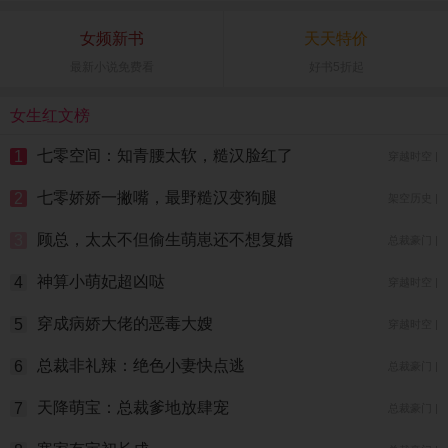
女频新书
天天特价
最新小说免费看
好书5折起
女生红文榜
七零空间：知青腰太软，糙汉脸红了
1
穿越时空 |
七零娇娇一撇嘴，最野糙汉变狗腿
2
架空历史 |
顾总，太太不但偷生萌崽还不想复婚
3
总裁豪门 |
神算小萌妃超凶哒
4
穿越时空 |
穿成病娇大佬的恶毒大嫂
5
穿越时空 |
总裁非礼辣：绝色小妻快点逃
6
总裁豪门 |
天降萌宝：总裁爹地放肆宠
7
总裁豪门 |