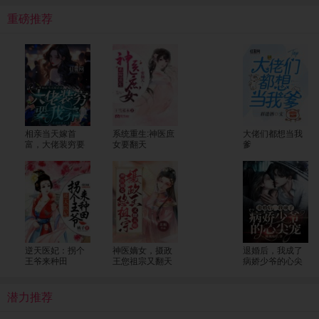
重磅推荐
相亲当天嫁首
系统重生:神医庶
大佬们都想当我
富，大佬装穷要
女要翻天
爹
我养
逆天医妃：拐个
神医嫡女，摄政
退婚后，我成了
王爷来种田
王您祖宗又翻天
病娇少爷的心尖
了
宠
潜力推荐