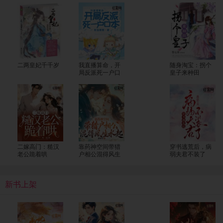
二两皇妃千千岁
我直播算命，开
随身淘宝：拐个
局反派死一户口
皇子来种田
本
二嫁高门：糙汉
靠药神空间带猎
穿书逃荒后，病
老公跪着哄
户相公混得风生
弱夫君不装了
水起
新书上架