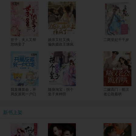
世子，夫人又帮
娘亲又狂又拽，
二两皇妃千千岁
您纳妾了
偏执摄政王缠疯
了
我直播算命，开
随身淘宝：拐个
二嫁高门：糙汉
局反派死一户口
皇子来种田
老公跪着哄
本
新书上架