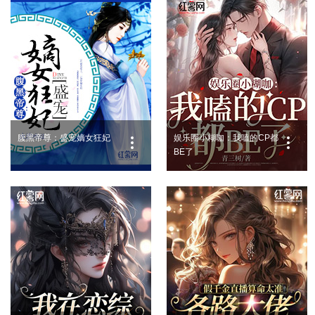
腹黑帝尊：盛宠嫡女狂妃
娱乐圈小糊咖：我嗑的CP都
BE了