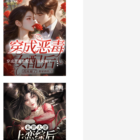
穿成恶毒女配后，我疯癫了