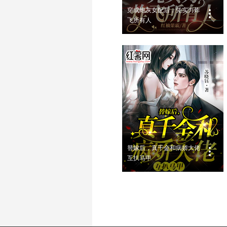
穿成炮灰女配后，凭实力炸
飞所有人
替嫁后，真千金和病娇大佬
互扒马甲