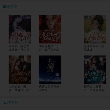
重磅推荐
离婚后，黎总发
满级穿越后，长
穿成八零年代柔
现前妻才是白月
公主她手撕全朝
弱婆婆
光
七零娇娇一撇
快穿之美男快到
相亲当天嫁首
嘴，最野糙汉变
碗里来
富，大佬装穷要
狗腿
我养
潜力推荐