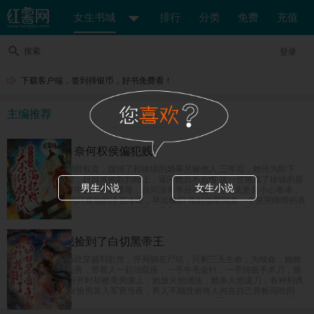
女生书城
排行
分类
免费
充值
搜索
登录
下载客户端，签到得银币，好书免费看！
主编推荐
重生演贤妻，奈何权侯偏犯贱
前世程容珈为了攀附权贵，踹掉了和徐镇的婚事另嫁他人 三年后，她沦为阶下
囚，他却成了权侯，日日将她欺到榻上，逼问她后不后悔 这一世她成了徐镇的新
男生小说
女生小说
婚妻子，替他执掌中馈，孝敬婆母，自问没有半分不妥，对丈夫更是小心奉承，
笑脸相对 但换来的只有他的冷言冷语，早出晚归 等到他带回来一个哭哭啼啼的表
妹，程容珈终于甩掉了脸上的贤妻面具，手撕渣爹庶妹，收拾极品亲戚，从此只
为自己而活 开上京最富的商铺，坐拥万亩茶山，皇后爱她手艺，朝臣为她请
封...... 被一脚踹开的徐镇：？？？ 说好的重生追夫呢？
穿越乱世，我捡到了白切黑帝王
林清清绑定救世系统穿越到乱世，开局躺在尸坑，只剩三天生命，为续命，她救
了个白切黑落魄美男，带着人一起治瘟疫，一手牛毛金针，一手纯银手术刀，接
断骨，解奇毒。 分开时却被美男缠上，她放火他浇油，她杀人他递刀，各种利诱
将她收入麾下。 女扮男装入军营当夜，男人不顾世俗将人拘在自己营帐同吃同
住。 林清清怒摔：“你不要脸我还要！” CP：白切黑心狠手辣未来帝王×假病弱冰
雪聪明救世神医 初遇时某人断腿，林清清徒手接骨，谁知他竟起了反应。 后来，