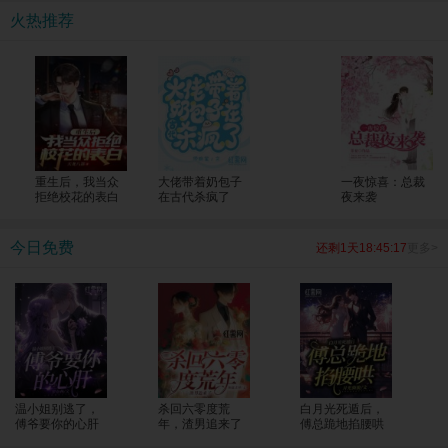
林清清做骨折微创手术。 某人想到从前情景，飞奔赶来一把将人捞起。 林清清手
火热推荐
持手术刀，生气地把人赶走：“今晚别进我帐门！” 入夜，对外凌厉狠辣的男人坐
在帐中搂着女人的腰轻哄：“我错了。”
重生后，我当众
大佬带着奶包子
一夜惊喜：总裁
拒绝校花的表白
在古代杀疯了
夜来袭
今日免费
还剩1天18:45:17
更多>
温小姐别逃了，
杀回六零度荒
白月光死遁后，
傅爷要你的心肝
年，渣男追来了
傅总跪地掐腰哄