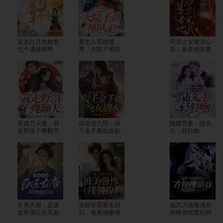
反派白月光她有
重生八零踹渣
天道之女被读心
七个满级师尊
男，大院子弟排
后，暴君他非要
队追
宠我
穿成万人嫌，我
揣崽进大院：假
隐婚罪妻：陆先
走野路子爽翻天
千金手撕炮灰剧
生，轻轻吻
本
开局天崩：反派
全能学霸重生回
她武力值爆满在
女帝强亿点又如
归，被美强惨搂
惊悚游戏里封神
何？
腰撩