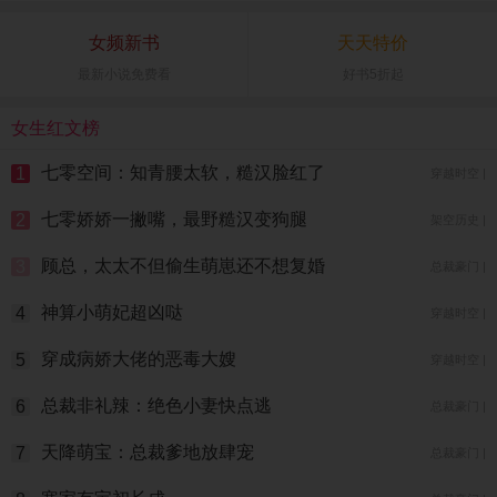
女频新书
天天特价
最新小说免费看
好书5折起
女生红文榜
七零空间：知青腰太软，糙汉脸红了
1
穿越时空 |
七零娇娇一撇嘴，最野糙汉变狗腿
2
架空历史 |
顾总，太太不但偷生萌崽还不想复婚
3
总裁豪门 |
神算小萌妃超凶哒
4
穿越时空 |
穿成病娇大佬的恶毒大嫂
5
穿越时空 |
总裁非礼辣：绝色小妻快点逃
6
总裁豪门 |
天降萌宝：总裁爹地放肆宠
7
总裁豪门 |