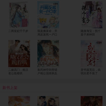
二两皇妃千千岁
我直播算命，开
随身淘宝：拐个
局反派死一户口
皇子来种田
本
二嫁高门：糙汉
靠药神空间带猎
穿书逃荒后，病
老公跪着哄
户相公混得风生
弱夫君不装了
水起
新书上架