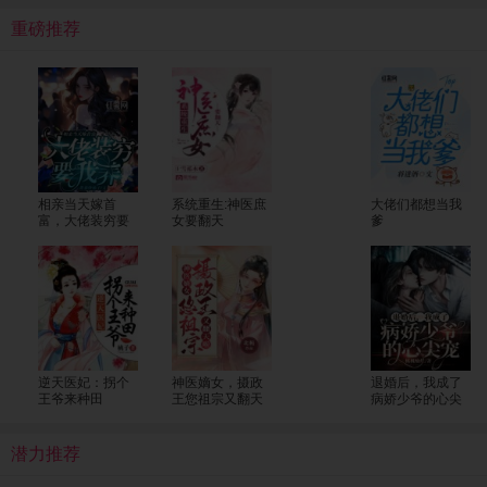
重磅推荐
相亲当天嫁首
系统重生:神医庶
大佬们都想当我
富，大佬装穷要
女要翻天
爹
我养
逆天医妃：拐个
神医嫡女，摄政
退婚后，我成了
王爷来种田
王您祖宗又翻天
病娇少爷的心尖
了
宠
潜力推荐