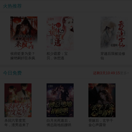
考生一个个上了清北！ 全国人民震惊，纷纷发来贺电，“苏老师，明年我能把孩子
火热推荐
转过来吗？大山的修路费我包了！”
侯府贬妻为妾？
权少霸爱：宝
穿越后我被迫修
嫁绝嗣奸臣杀疯
贝，休想逃
仙
了
今日免费
还剩3天10:49:14
更多>
杀回六零度荒
白月光死遁后，
替嫁后，玄学千
年，渣男追来了
傅总跪地掐腰哄
金心声露骨