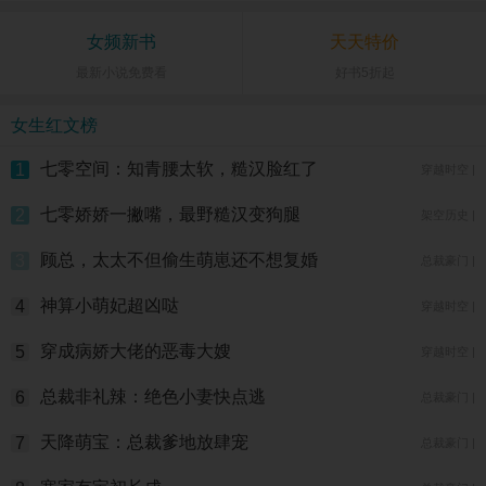
女频新书
天天特价
最新小说免费看
好书5折起
女生红文榜
七零空间：知青腰太软，糙汉脸红了
1
穿越时空 |
七零娇娇一撇嘴，最野糙汉变狗腿
2
架空历史 |
顾总，太太不但偷生萌崽还不想复婚
3
总裁豪门 |
神算小萌妃超凶哒
4
穿越时空 |
穿成病娇大佬的恶毒大嫂
5
穿越时空 |
总裁非礼辣：绝色小妻快点逃
6
总裁豪门 |
天降萌宝：总裁爹地放肆宠
7
总裁豪门 |